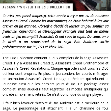
ASSASSIN’S CREED THE EZIO COLLECTION
« Dr Wertham / L’homme qui étudia les tueurs en série » - Un Métier à Risque !
Ce n’est pas passé inaperçu, cette année il n’y a pas eu de nouveau
Assassin's Creed Black Flag Resynced
Assassin’s Creed. Comme les marronniers, on était habitué à les voir
arriver en fin d’année. Ubisoft a décidé de laisser un peu souffler sa
« Le Vent dand les Saules » - Une Belle Histoire !
franchise. Cependant, le développeur Français veut tout de même
avoir un jeu estampillé Assassin’s Creed sous le sapin. Du coup, on a
« Damn Them All » - Un duo de Choc !
le droit à un remastered de la saga Ezio Auditore sortie
précédemment sur PC, PS3 et Xbox 360.
Yoshi and the mysterious book
« WOLF-MAN / Integrale Tomes 1 et 2 » - Cruelle Vengeance !
The Ezio Collection contient 3 jeux complets de la saga Assassin’s
Creed. Il y a Assassin’s Creed 2, Assassin’s Creed Brotherhood et
Assassin’s Creed Revelations. Chaque épisode inclut tous les DLC
qui leur sont propres. En plus, le jeu contient les courts-métrages
en animation Assassin’s Creed Lineage et Embers qui relatent la
jeunesse ainsi que les derniers jours d’Ezio. Un package assez
complet, mais auquel il faut regretter les modes multijoueur qui
ont été simplement retirés. Ce n’est donc, que du single player.
Il faut bien l’avouer l’histoire d’Ezio Auditore est la meilleure de la
saga. Le personnage est attachant. Il a un charisme de fou.