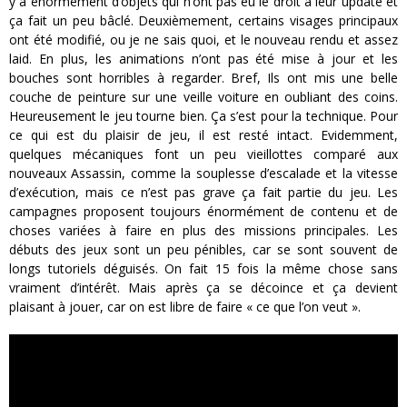
y a énormément d’objets qui n’ont pas eu le droit à leur update et
ça fait un peu bâclé. Deuxièmement, certains visages principaux
ont été modifié, ou je ne sais quoi, et le nouveau rendu et assez
laid. En plus, les animations n’ont pas été mise à jour et les
bouches sont horribles à regarder. Bref, Ils ont mis une belle
couche de peinture sur une veille voiture en oubliant des coins.
Heureusement le jeu tourne bien. Ça s’est pour la technique. Pour
ce qui est du plaisir de jeu, il est resté intact. Evidemment,
quelques mécaniques font un peu vieillottes comparé aux
nouveaux Assassin, comme la souplesse d’escalade et la vitesse
d’exécution, mais ce n’est pas grave ça fait partie du jeu. Les
campagnes proposent toujours énormément de contenu et de
choses variées à faire en plus des missions principales. Les
débuts des jeux sont un peu pénibles, car se sont souvent de
longs tutoriels déguisés. On fait 15 fois la même chose sans
vraiment d’intérêt. Mais après ça se décoince et ça devient
plaisant à jouer, car on est libre de faire « ce que l’on veut ».