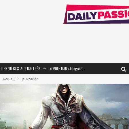
DERNIÈRES ACTUALITÉS
« The Broken Ring / This Mariage Will Fail Anyway » (Tome 2) – Préparer sa vengeance…
Accueil
Jeux vidéo
« Mon Village Révolté » - Combattre un Projet !
« Le Béton et le Bambou / Propositions pour Mayotte et le Monde. » - Améliorations !
Star Fox
PsyRiver 2026 : la magie revient sur les rives de l’Aar
« MOFUSAND / Parler Japonais » – Des Expressions Pratiques !