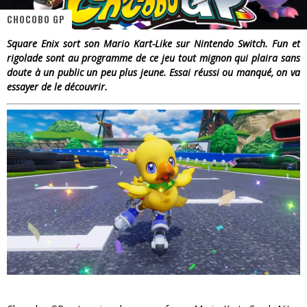
CHOCOBO GP
« Dr Wertham / L’homme qui étudia les tueurs en série » - Un Métier à Risque !
Square Enix sort son Mario Kart-Like sur Nintendo Switch. Fun et
Assassin's Creed Black Flag Resynced
rigolade sont au programme de ce jeu tout mignon qui plaira sans
doute à un public un peu plus jeune. Essai réussi ou manqué, on va
« Le Vent dand les Saules » - Une Belle Histoire !
essayer de le découvrir.
« Damn Them All » - Un duo de Choc !
Yoshi and the mysterious book
« WOLF-MAN / Integrale Tomes 1 et 2 » - Cruelle Vengeance !