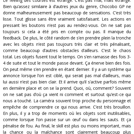
Le feeling des courses est étrange. C’est pas mal, mais étrange.
Bien qu’assez similaire à d’autres jeux du genre, Chocobo GP ne
donne malheureusement pas beaucoup de sensations. C’est très
lisse. Tout glisse sans être vraiment satisfaisant. Les actions en
pressant les boutons n’est pas au rendez-vous. On ne sait pas
toujours si cela a été pris en compte ou pas. Il manque du
feedback. De plus, le côté random de s’en prendre plein la tronche
avec les objets n’est pas toujours très clair et très pénalisant,
comme beaucoup d’autres obstacles d’ailleurs. C’est le chaos
total. Les objets fusent tout le temps. On s’en ramasse des fois 3-
4 de suite et tout le monde passe devant. Ça énerve bien des fois.
On peut même s’en prendre en étant dernier. Il y a un système qui
annonce lorsque l’on est ciblé, qui serait pas mal d’ailleurs, mais
lui aussi n’est pas bien clair. Et il arrive qu’il s’active parfois même
en dernière place et on se la prend. Quoi, où, comment? Souvent
on ne sait pas d’où ça vient ni comment et surtout qu’est-ce qui
nous a touché. La caméra souvent trop proche du personnage et
empêche de comprendre ce qui nous arrive. C’est très brouillon.
En plus, il y a trop de moments où les objets sont inutilisables,
comme lorsque l’on passe sur un œuf ou dans les sauts. Et ça
pénalise de fou. Au final, le skill est plus ou moins important, mais
la chance ou la malchance sont clairement beaucoup plus