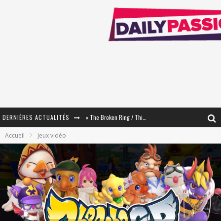
DERNIÈRES ACTUALITÉS
« The Broken Ring / This Mariage Will Fail Anyway » (Tome 2) – Préparer sa vengeance…
Accueil
Jeux vidéo
« Mon Village Révolté » - Combattre un Projet !
« Le Béton et le Bambou / Propositions pour Mayotte et le Monde. » - Améliorations !
Star Fox
PsyRiver 2026 : la magie revient sur les rives de l’Aar
« MOFUSAND / Parler Japonais » – Des Expressions Pratiques !