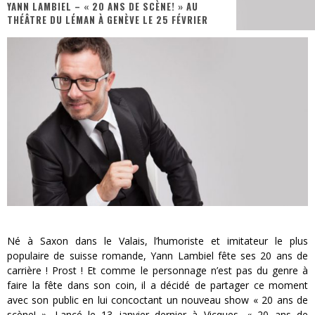
YANN LAMBIEL – « 20 ANS DE SCÈNE! » AU
THÉÂTRE DU LÉMAN À GENÈVE LE 25 FÉVRIER
« MOFUSAND / Parler Japonais » – Des Expressions Pratiques !
« Dr Wertham / L’homme qui étudia les tueurs en série » - Un Métier à Risque !
Assassin's Creed Black Flag Resynced
« Le Vent dand les Saules » - Une Belle Histoire !
« Damn Them All » - Un duo de Choc !
Yoshi and the mysterious book
Né à Saxon dans le Valais, l’humoriste et imitateur le plus
populaire de suisse romande, Yann Lambiel fête ses 20 ans de
carrière ! Prost ! Et comme le personnage n’est pas du genre à
faire la fête dans son coin, il a décidé de partager ce moment
avec son public en lui concoctant un nouveau show « 20 ans de
scène! ». Lancé le 13 janvier dernier à Vicques, « 20 ans de