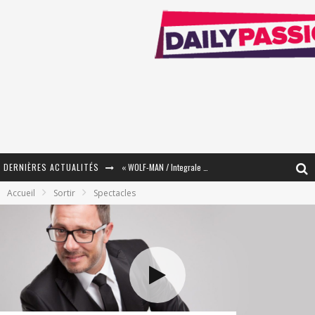
DERNIÈRES ACTUALITÉS
« WOLF-MAN / Integrale Tomes 1 et 2 » - Cruelle Vengeance !
Accueil
Sortir
Spectacles
« The Broken Ring / This Mariage Will Fail Anyway » (Tome 2) – Préparer sa vengeance…
« Mon Village Révolté » - Combattre un Projet !
« Le Béton et le Bambou / Propositions pour Mayotte et le Monde. » - Améliorations !
Star Fox
PsyRiver 2026 : la magie revient sur les rives de l’Aar