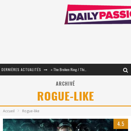
DERNIÈRES ACTUALITÉS
« The Broken Ring / This Mariage Will Fail Anyway » (Tome 2) – Préparer sa vengeance…
« Mon Village Révolté » - Combattre un Projet !
ARCHIVÉ
ROGUE-LIKE
« Le Béton et le Bambou / Propositions pour Mayotte et le Monde. » - Améliorations !
Star Fox
Accueil
Rogue-like
PsyRiver 2026 : la magie revient sur les rives de l’Aar
4.5
« MOFUSAND / Parler Japonais » – Des Expressions Pratiques !