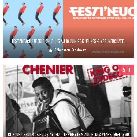
FESTI’NEUCH 17E ÉDITION, DU 15 AU 18 JUIN 2017 JEUNES-RIVES, NEUCHÂTEL
Sébastien Frochaux
5.0
CLIFTON CHENIER : KING OF ZYDECO, THE RHYTHM AND BLUES YEARS 1954-1960