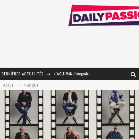
DERNIÈRES ACTUALITÉS
« WOLF-MAN / Integrale Tomes 1 et 2 » - Cruelle Vengeance !
Accueil
Musique
« The Broken Ring / This Mariage Will Fail Anyway » (Tome 2) – Préparer sa vengeance…
« Mon Village Révolté » - Combattre un Projet !
« Le Béton et le Bambou / Propositions pour Mayotte et le Monde. » - Améliorations !
Star Fox
PsyRiver 2026 : la magie revient sur les rives de l’Aar