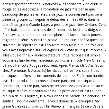
pensez spontanément aux haricots – les féculents – de couleur
rouge et les associez à la formation de jazz ? Je pense que
beaucoup de jeunes amateurs de jazz ne connaissent pas ou à
peine ce groupe qui, depuis le début des années 60 et dans le
droit fil du grand Claude Luter, a promu le jazz New Orléans. Celui
où le batteur peut avoir des dés à coudre au bout des doigts et
faire swinguer en tapant sur une planche à laver…. Vous pouvez
regarder la série TV intitulée
Treme
… Je me suis posé la question
suivante : le répertoire est-il souvent renouvelé ? Et une fois que
vous avez improvisé sur
Les oignons
ou
Petite fleur
quel morceaux
allez-vous offrir aux audi-spectateurs…? La réponse est simple :
vous allez habiller des morceaux connus à la mode New Orléans.
Là, nos Haricots Rouges récidivent. Après
French Melodies
(aussi
chez Frémeaux & Associés) les six compères font subir à des
musiques de films les instruments de leur jazz. Et, à mon humble
avis, il se produit deux choses. D’une part, cette musique vous
entraîne et, d’autre part, vous ne reconnaissez pas tout de suite la
musique du film que vous avez vu. Le premier point est tout ce
qu’il y a de plus normal, le New Orléans se parade, se dandine, se
sautille… Pour le deuxième, je vous donne deux exemples
The
green leaves of summer
du film
Alamo,
en français
Le bleu de l’été
,