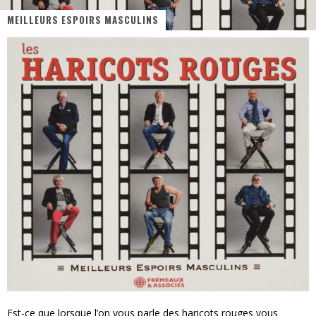
MEILLEURS ESPOIRS MASCULINS
« MOFUSAND / Parler Japonais » – Des Expressions Pratiques !
« Dr Wertham / L’homme qui étudia les tueurs en série » - Un Métier à Risque !
Assassin's Creed Black Flag Resynced
« Le Vent dand les Saules » - Une Belle Histoire !
« Damn Them All » - Un duo de Choc !
Yoshi and the mysterious book
Est-ce que lorsque l’on vous parle des haricots rouges vous