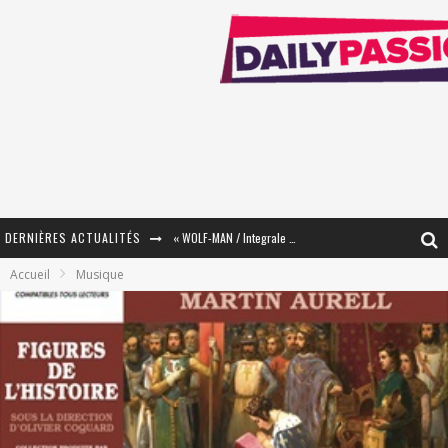
DERNIÈRES ACTUALITÉS
« WOLF-MAN / Integrale Tomes 1 et 2 » - Cruelle Vengeance !
Accueil
Musique
« The Broken Ring / This Mariage Will Fail Anyway » (Tome 2) – Préparer sa vengeance…
« Mon Village Révolté » - Combattre un Projet !
« Le Béton et le Bambou / Propositions pour Mayotte et le Monde. » - Améliorations !
Star Fox
PsyRiver 2026 : la magie revient sur les rives de l’Aar