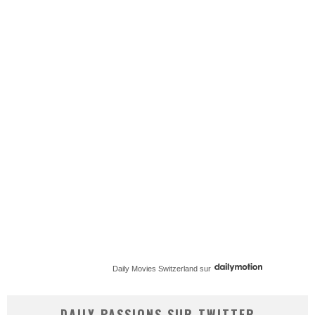
Daily Movies Switzerland
sur
DAILY PASSIONS SUR TWITTER