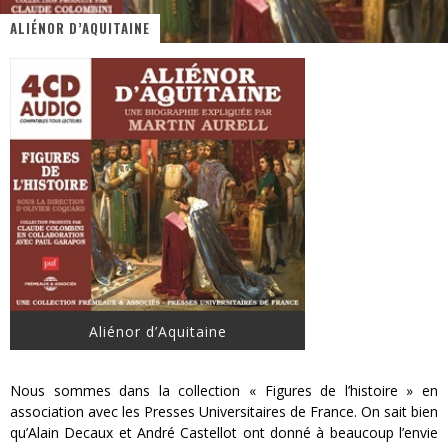
ALIÉNOR D’AQUITAINE
« MOFUSAND / Parler Japonais » – Des Expressions Pratiques !
« Dr Wertham / L’homme qui étudia les tueurs en série » - Un Métier à Risque !
Assassin's Creed Black Flag Resynced
« Le Vent dand les Saules » - Une Belle Histoire !
« Damn Them All » - Un duo de Choc !
Yoshi and the mysterious book
Aliénor d’Aquitaine
Nous sommes dans la collection « Figures de l’histoire » en
association avec les Presses Universitaires de France. On sait bien
qu’Alain Decaux et André Castellot ont donné à beaucoup l’envie