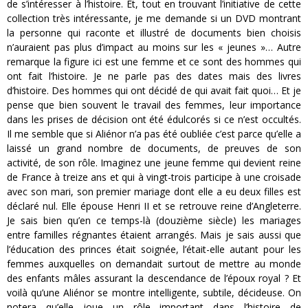
de s’intéresser à l’histoire. Et, tout en trouvant l’initiative de cette
collection très intéressante, je me demande si un DVD montrant
la personne qui raconte et illustré de documents bien choisis
n’auraient pas plus d’impact au moins sur les « jeunes »… Autre
remarque la figure ici est une femme et ce sont des hommes qui
ont fait l’histoire. Je ne parle pas des dates mais des livres
d’histoire. Des hommes qui ont décidé de qui avait fait quoi… Et je
pense que bien souvent le travail des femmes, leur importance
dans les prises de décision ont été édulcorés si ce n’est occultés.
Il me semble que si Aliénor n’a pas été oubliée c’est parce qu’elle a
laissé un grand nombre de documents, de preuves de son
activité, de son rôle. Imaginez une jeune femme qui devient reine
de France à treize ans et qui à vingt-trois participe à une croisade
avec son mari, son premier mariage dont elle a eu deux filles est
déclaré nul. Elle épouse Henri II et se retrouve reine d’Angleterre.
Je sais bien qu’en ce temps-là (douzième siècle) les mariages
entre familles régnantes étaient arrangés. Mais je sais aussi que
l’éducation des princes était soignée, l’était-elle autant pour les
femmes auxquelles on demandait surtout de mettre au monde
des enfants mâles assurant la descendance de l’époux royal ? Et
voilà qu’une Aliénor se montre intelligente, subtile, décideuse. On
notera qu’elle joue un rôle important dans l’histoire de