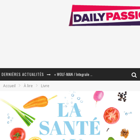
DERNIÈRES ACTUALITÉS
« WOLF-MAN / Integrale Tomes 1 et 2 » - Cruelle Vengeance !
Accueil
À lire
Livre
« The Broken Ring / This Mariage Will Fail Anyway » (Tome 2) – Préparer sa vengeance…
« Mon Village Révolté » - Combattre un Projet !
« Le Béton et le Bambou / Propositions pour Mayotte et le Monde. » - Améliorations !
Star Fox
PsyRiver 2026 : la magie revient sur les rives de l’Aar