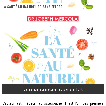
LA SANTÉ AU NATUREL ET SANS EFFORT
« MOFUSAND / Parler Japonais » – Des Expressions Pratiques !
« Dr Wertham / L’homme qui étudia les tueurs en série » - Un Métier à Risque !
Assassin's Creed Black Flag Resynced
« Le Vent dand les Saules » - Une Belle Histoire !
« Damn Them All » - Un duo de Choc !
Yoshi and the mysterious book
La santé au naturel et sans effort
L’auteur est médecin et ostéopathe. Il est l’un des premiers