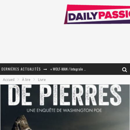
DERNIÈRES ACTUALITÉS
« WOLF-MAN / Integrale Tomes 1 et 2 » - Cruelle Vengeance !
Accueil
À lire
Livre
« The Broken Ring / This Mariage Will Fail Anyway » (Tome 2) – Préparer sa vengeance…
« Mon Village Révolté » - Combattre un Projet !
« Le Béton et le Bambou / Propositions pour Mayotte et le Monde. » - Améliorations !
Star Fox
PsyRiver 2026 : la magie revient sur les rives de l’Aar