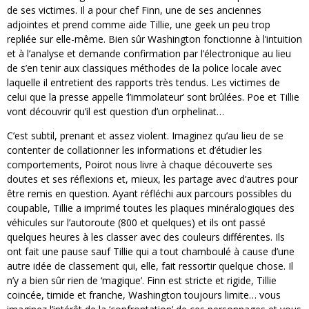
de ses victimes. Il a pour chef Finn, une de ses anciennes
adjointes et prend comme aide Tillie, une geek un peu trop
repliée sur elle-même. Bien sûr Washington fonctionne à l’intuition
et à l’analyse et demande confirmation par l’électronique au lieu
de s’en tenir aux classiques méthodes de la police locale avec
laquelle il entretient des rapports très tendus. Les victimes de
celui que la presse appelle ‘l’immolateur’ sont brûlées. Poe et Tillie
vont découvrir qu’il est question d’un orphelinat…
C’est subtil, prenant et assez violent. Imaginez qu’au lieu de se
contenter de collationner les informations et d’étudier les
comportements, Poirot nous livre à chaque découverte ses
doutes et ses réflexions et, mieux, les partage avec d’autres pour
être remis en question. Ayant réfléchi aux parcours possibles du
coupable, Tillie a imprimé toutes les plaques minéralogiques des
véhicules sur l’autoroute (800 et quelques) et ils ont passé
quelques heures à les classer avec des couleurs différentes. Ils
ont fait une pause sauf Tillie qui a tout chamboulé à cause d’une
autre idée de classement qui, elle, fait ressortir quelque chose. Il
n’y a bien sûr rien de ‘magique’. Finn est stricte et rigide, Tillie
coincée, timide et franche, Washington toujours limite… vous