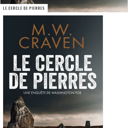
LE CERCLE DE PIERRES
« MOFUSAND / Parler Japonais » – Des Expressions Pratiques !
« Dr Wertham / L’homme qui étudia les tueurs en série » - Un Métier à Risque !
Assassin's Creed Black Flag Resynced
« Le Vent dand les Saules » - Une Belle Histoire !
« Damn Them All » - Un duo de Choc !
Yoshi and the mysterious book