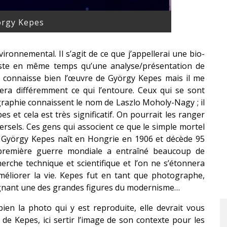
rgy Kepes
vironnemental. Il s’agit de ce que j’appellerai une bio-
rtiste en même temps qu’une analyse/présentation de
c connaisse bien l’œuvre de György Kepes mais il me
dera différemment ce qui l’entoure. Ceux qui se sont
graphie connaissent le nom de Laszlo Moholy-Nagy ; il
s et cela est très significatif. On pourrait les ranger
ersels. Ces gens qui associent ce que le simple mortel
es. György Kepes naît en Hongrie en 1906 et décède 95
 première guerre mondiale a entraîné beaucoup de
erche technique et scientifique et l’on ne s’étonnera
méliorer la vie. Kepes fut en tant que photographe,
seignant une des grandes figures du modernisme…
bien la photo qui y est reproduite, elle devrait vous
de Kepes, ici sertir l’image de son contexte pour les