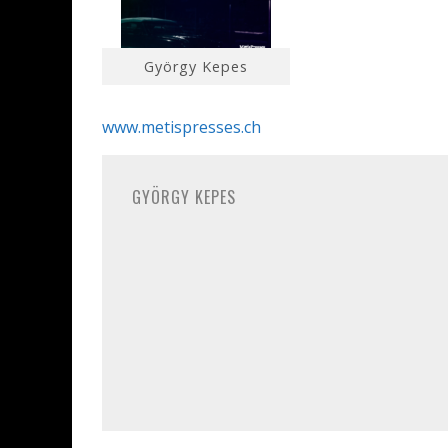
György Kepes
www.metispresses.ch
GYÖRGY KEPES