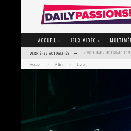
ACCUEIL
JEUX VIDÉO
MULTIMÉ
DERNIÈRES ACTUALITÉS
Accueil
À lire
Livre
« MON VILLAGE RÉVOLTÉ » - 
STAR FOX
PSYRIVER 2026 : LA MAGIE REV
« MOFUSAND / PARLER JAPONAI