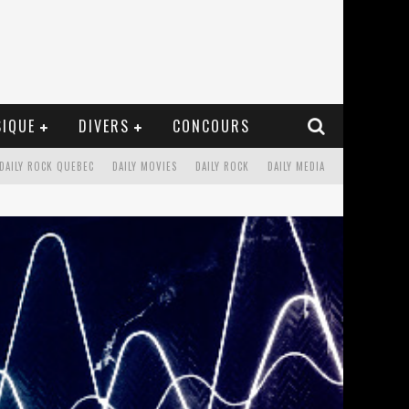
IQUE
DIVERS
CONCOURS
DAILY ROCK QUEBEC
DAILY MOVIES
DAILY ROCK
DAILY MEDIA