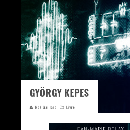
ASSASSIN'S CREED BLACK FLAG 
« LE VENT DAND LES SAULES » 
« DAMN THEM ALL » - UN DUO 
YOSHI AND THE MYSTERIOUS 
« WOLF-MAN / INTEGRALE TOME
GYÖRGY KEPES
Noé Gaillard
Livre