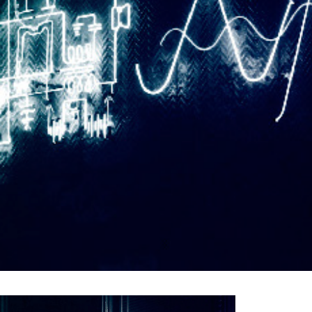
RESYNCED
- UNE BELLE HISTOIRE !
DE CHOC !
BOOK
S 1 ET 2 » - CRUELLE VENGEANCE !