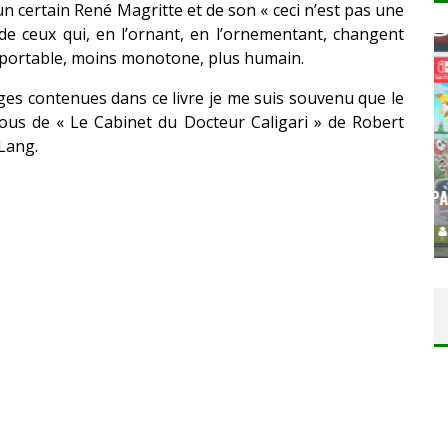
n certain René Magritte et de son « ceci n’est pas une
e ceux qui, en l’ornant, en l’ornementant, changent
pportable, moins monotone, plus humain.
ges contenues dans ce livre je me suis souvenu que le
ous de « Le Cabinet du Docteur Caligari » de Robert
T – UNE
 Lang.
ITION »
CONCOURS : PAPER MARIO ORIGAMI KING
Daily Passions