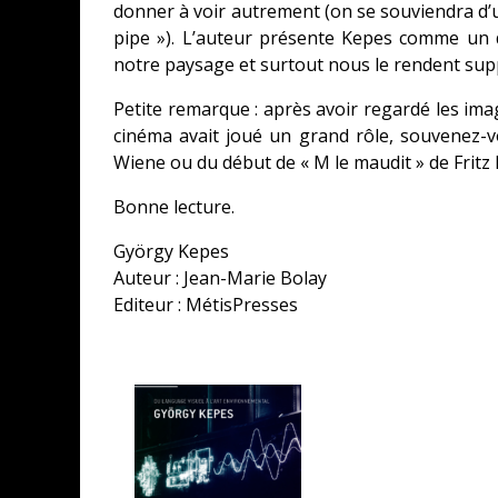
donner à voir autrement (on se souviendra d’u
pipe »). L’auteur présente Kepes comme un d
notre paysage et surtout nous le rendent su
Petite remarque : après avoir regardé les ima
cinéma avait joué un grand rôle, souvenez-v
CONCOURS : CALENDRIER DE L’AVEN
Wiene ou du début de « M le maudit » de Fritz
COPIE DU JEU « GRID, ULTIMATE ED
Bonne lecture.
SUR XBOX ONE OU PS4
György Kepes
Daily Passions
Auteur : Jean-Marie Bolay
Editeur : MétisPresses