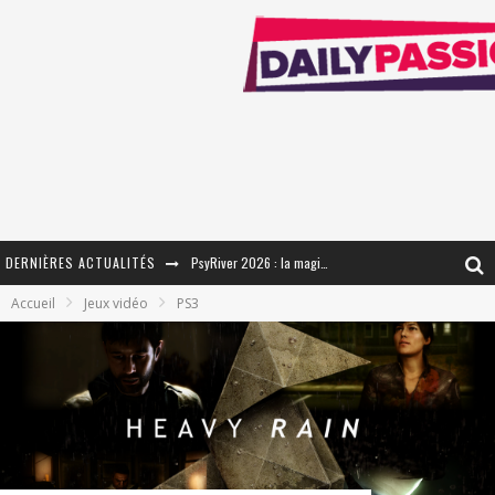
PsyRiver 2026 : la magie revient sur les rives de l’Aar
DERNIÈRES ACTUALITÉS
Accueil
Jeux vidéo
PS3
« MOFUSAND / Parler Japonais » – Des Expressions Pratiques !
« Dr Wertham / L’homme qui étudia les tueurs en série » - Un Métier à Risque !
Assassin's Creed Black Flag Resynced
« Le Vent dand les Saules » - Une Belle Histoire !
« Damn Them All » - Un duo de Choc !