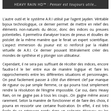
HEAVY RAIN HD™ :
Penser est toujours utile…
L’autre outil et le système A.R.I utilisé par l’agent Jayden. Véritable
bijoux technologique, ce dernier permet de mettre en relief des
éléments non-naturels du décor, donc des indices ou preuves
potentielles. Il permettra d’analyser traces de pneus et douilles de
pistolet de la même manière que le ferait un expert scientifique.
L’aspect immersion du joueur est ici renforcé par la réalité
virtuelle de A.R.I. Ce dernier pouvant littéralement créer des
mondes de synthèse et y plonger son utilisateur.
Cependant, il ne sera pas suffisant de récolter des indices, encore
faudra-t-il le lier entre eux de manière logique et faire les
rapprochements entre les différentes situations et personnages.
On peut facilement passer à côté d’un élément clef par manque
de rigueur ou par simple flemme, ce qui pourra tout simplement
rendre la résolution de l’énigme impossible. Car oui, dans Heavy
Rain, on ne gagne pas à tous les coups…On gagne même assez
rarement. Selon la manière de fonctionner et de faire des choix, il
pourra en ressortir une certaine frustration. En effet, il est très
facile de se retrouver perdu dans un scénario décousu ou les