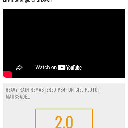
Life is Strange, Until Dawn
HEAVY RAIN REMASTERED PS4: UN CIEL PLUTÔT
MAUSSADE…
2.0