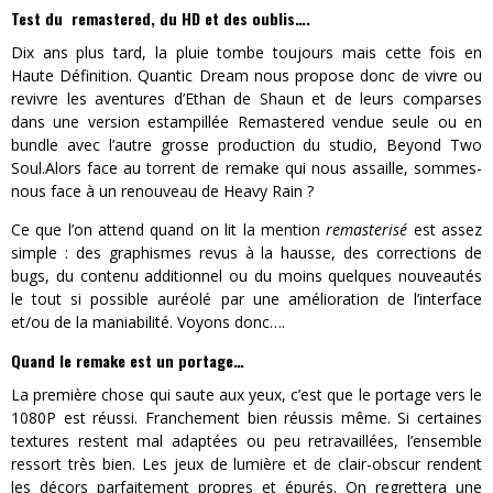
Test du remastered, du HD et des oublis….
Dix ans plus tard, la pluie tombe toujours mais cette fois en
Haute Définition. Quantic Dream nous propose donc de vivre ou
revivre les aventures d’Ethan de Shaun et de leurs comparses
dans une version estampillée Remastered vendue seule ou en
bundle avec l’autre grosse production du studio, Beyond Two
Soul.Alors face au torrent de remake qui nous assaille, sommes-
nous face à un renouveau de Heavy Rain ?
Ce que l’on attend quand on lit la mention
remasterisé
est assez
simple : des graphismes revus à la hausse, des corrections de
bugs, du contenu additionnel ou du moins quelques nouveautés
le tout si possible auréolé par une amélioration de l’interface
et/ou de la maniabilité. Voyons donc….
Quand le remake est un portage…
La première chose qui saute aux yeux, c’est que le portage vers le
1080P est réussi. Franchement bien réussis même. Si certaines
textures restent mal adaptées ou peu retravaillées, l’ensemble
ressort très bien. Les jeux de lumière et de clair-obscur rendent
les décors parfaitement propres et épurés. On regrettera une