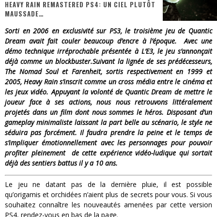
HEAVY RAIN REMASTERED PS4: UN CIEL PLUTÔT
MAUSSADE…
Yoshi and the mysterious book
Sorti en 2006 en exclusivité sur PS3, le troisième jeu de Quantic
« WOLF-MAN / Integrale Tomes 1 et 2 » - Cruelle Vengeance !
Dream avait fait couler beaucoup d’encre à l’époque. Avec une
démo technique irréprochable présentée à L’E3, le jeu s’annonçait
« The Broken Ring / This Mariage Will Fail Anyway » (Tome 2) – Préparer sa vengeance…
déjà comme un blockbuster.Suivant la lignée de ses prédécesseurs,
The Nomad Soul et Farenheit, sortis respectivement en 1999 et
« Mon Village Révolté » - Combattre un Projet !
2005, Heavy Rain s’inscrit comme un cross média entre le cinéma et
« Le Béton et le Bambou / Propositions pour Mayotte et le Monde. » - Améliorations !
les jeux vidéo. Appuyant la volonté de Quantic Dream de mettre le
joueur face à ses actions, nous nous retrouvons littéralement
Star Fox
projetés dans un film dont nous sommes le héros. Disposant d’un
gameplay minimaliste laissant la part belle au scénario, le style ne
séduira pas forcément. Il faudra prendre la peine et le temps de
s’impliquer émotionnellement avec les personnages pour pouvoir
profiter pleinement de cette expérience vidéo-ludique qui sortait
déjà des sentiers battus il y a 10 ans.
Le jeu ne datant pas de la dernière pluie, il est possible
qu’origamis et orchidées n’aient plus de secrets pour vous. Si vous
souhaitez connaître les nouveautés amenées par cette version
PS4, rendez-vous en bas de la page.