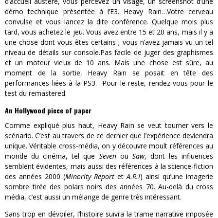
d’accueil austère, vous percevez un visage, un screenshot d’une
démo technique présentée à l’E3. Heavy Rain…Votre cerveau
convulse et vous lancez la dite conférence. Quelque mois plus
tard, vous achetez le jeu. Vous avez entre 15 et 20 ans, mais il y a
une chose dont vous êtes certains ; vous n’avez jamais vu un tel
niveau de détails sur console.Pas facile de juger des graphismes
et un moteur vieux de 10 ans. Mais une chose est sûre, au
moment de la sortie, Heavy Rain se posait en tête des
performances liées à la PS3. Pour le reste, rendez-vous pour le
test du remastered.
An Hollywood piece of paper
Comme expliqué plus haut, Heavy Rain se veut tourner vers le
scénario. C’est au travers de ce dernier que l’expérience deviendra
unique. Véritable cross-média, on y découvre moult références au
monde du cinéma, tel que
Seven
ou
Saw
, dont les influences
semblent évidentes, mais aussi des références à la science-fiction
des années 2000 (
Minority Report
et
A.R.I
) ainsi qu’une imagerie
sombre tirée des polars noirs des années 70. Au-delà du cross
média, c’est aussi un mélange de genre très intéressant.
Sans trop en dévoiler, l’histoire suivra la trame narrative imposée