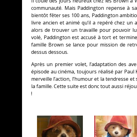
Il coule des jours heureux chez les Brown à 
communauté. Mais Paddington repense à sa 
bientôt fêter ses 100 ans, Paddington ambition
livre ancien et animé qu’il a repéré chez un a
alors de trouver un travaille pour pouvoir lui
volé, Paddington est accusé à tort et termin
famille Brown se lance pour mission de retr
dessus dessous.
Après un premier volet, l’adaptation des av
épisode au cinéma, toujours réalisé par Paul 
merveille l’action, l’humour et la tendresse et
la famille. Cette suite est donc tout aussi réj
!