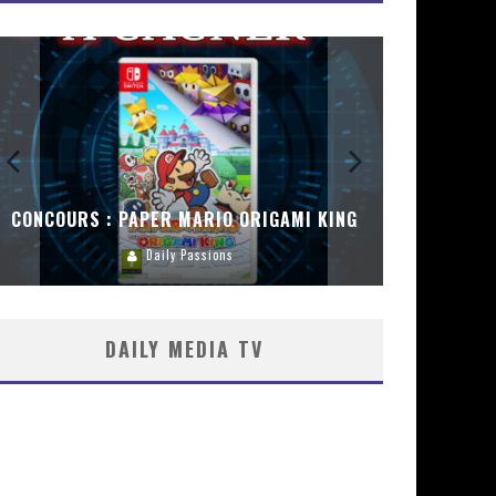
CONCOURS : PAPER MARIO ORIGAMI KING
CONC
Daily Passions
DAILY MEDIA TV