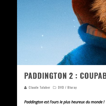
ASSASSIN'S CREED BLACK FLAG 
« LE VENT DAND LES SAULES » 
« DAMN THEM ALL » - UN DUO 
YOSHI AND THE MYSTERIOUS 
PADDINGTON 2 : COUPAB
Claude Talaber
DVD / Bluray
Paddington est l’ours le plus heureux du monde !