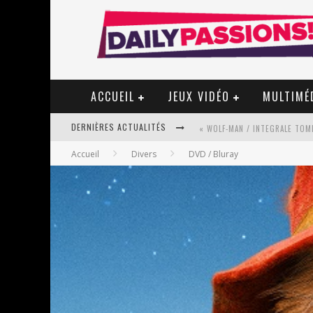
ACCUEIL
JEUX VIDÉO
MULTIMÉ
DERNIÈRES ACTUALITÉS
« WOLF-MAN / INTEGRALE TOME
Accueil
Divers
DVD / Bluray
« MON VILLAGE RÉVOLTÉ » - 
STAR FOX
PSYRIVER 2026 : LA MAGIE REV
« MOFUSAND / PARLER JAPONAI