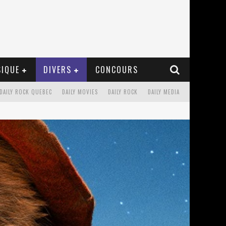
IQUE
DIVERS
CONCOURS
DAILY ROCK QUEBEC
DAILY MOVIES
DAILY ROCK
DAILY MEDIA