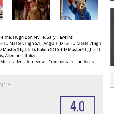
CONCOURS : CALENDRIER DE L’AVENT – UNE
lienne, Hugh Bonneville, Sally Hawkins
COPIE DU JEU « GRID, ULTIMATE EDITION »
S-HD Master/High 5.1), Anglais (DTS-HD Master/High
D Master/High 5.1), Italien (DTS-HD Master/High 5.1)
SUR XBOX ONE OU PS4
s, Allemand, Italien
Daily Passions
 Music videos, Interviews, Commentaires audio du
BLE !?
4.0