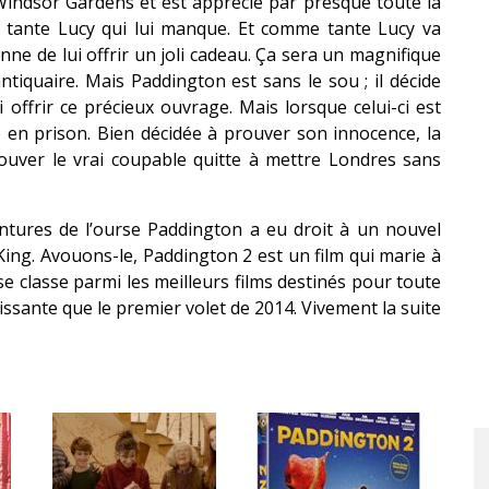
Windsor Gardens et est apprécié par presque toute la
tante Lucy qui lui manque. Et comme tante Lucy va
ne de lui offrir un joli cadeau. Ça sera un magnifique
ntiquaire. Mais Paddington est sans le sou ; il décide
 offrir ce précieux ouvrage. Mais lorsque celui-ci est
e en prison. Bien décidée à prouver son innocence, la
ouver le vrai coupable quitte à mettre Londres sans
entures de l’ourse Paddington a eu droit à un nouvel
King. Avouons-le, Paddington 2 est un film qui marie à
 se classe parmi les meilleurs films destinés pour toute
ouissante que le premier volet de 2014. Vivement la suite