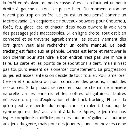
la forêt en résolvant de petits casse-têtes et en fouinant un peu à
droite à gauche et tout se passe bien. Du moment qu’on ne
revient pas trop en arrière. Le jeu est un peu pensé comme un
Metroidvania. On acquière de nouveaux pouvoirs pour Chouchou,
forêt, feu, glace, etc. et chacun d’eux nous ouvrent la voie vers
des passages jadis inaccessibles. Si, en ligne droite, tout est bien
connecté et se traverse agréablement, les soucis viennent dès
lors qu’on veut aller rechercher un coffre manqué. Le back
tracking est fastidieux et pénible. Ceraza est lente et retrouver le
bon chemin pour atteindre le bon endroit n’est pas une mince à
faire. La carte et les points de téléporations aident, mais il n’est
pas toujours évident de s’orienter correctement. La progression
du jeu est assez lente si on décide de tout fouiller. Pour améliorer
Cereza et Chouchou ou pour concocter des potions, il faut des
ressources. Si la plupart se récoltent sur le chemin de manière
naturelle via les ennemis et les coffres obligatoires, d’autres
nécessiteront plus d’exploration et de back tracking. Et c’est là
qu’on peut vite perdre du temps car cela ralentit beaucoup le
rythme qui est déjà assez lent à la base. Après, le jeu n’est pas
hyper compliqué ni difficile pour des joueurs réguliers accoutumé
aux jeux du genre, mais pour des joueurs jeunes ou novices ce ne