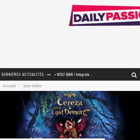
DERNIÈRES ACTUALITÉS
« The Broken Ring / This Mariage Will Fail Anyway » (Tome 2) – Préparer sa vengeance…
Accueil
Jeux vidéo
« Mon Village Révolté » - Combattre un Projet !
« Le Béton et le Bambou / Propositions pour Mayotte et le Monde. » - Améliorations !
Star Fox
PsyRiver 2026 : la magie revient sur les rives de l’Aar
« MOFUSAND / Parler Japonais » – Des Expressions Pratiques !