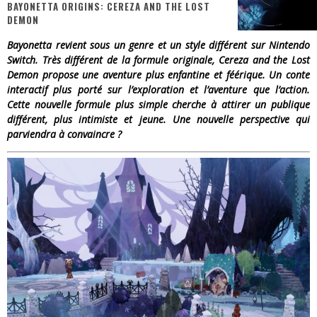
BAYONETTA ORIGINS: CEREZA AND THE LOST
DEMON
« Dr Wertham / L’homme qui étudia les tueurs en série » - Un Métier à Risque !
Bayonetta revient sous un genre et un style différent sur Nintendo
Assassin's Creed Black Flag Resynced
Switch. Très différent de la formule originale, Cereza and the Lost
Demon propose une aventure plus enfantine et féérique. Un conte
« Le Vent dand les Saules » - Une Belle Histoire !
interactif plus porté sur l’exploration et l’aventure que l’action.
Cette nouvelle formule plus simple cherche à attirer un publique
« Damn Them All » - Un duo de Choc !
différent, plus intimiste et jeune. Une nouvelle perspective qui
parviendra à convaincre ?
Yoshi and the mysterious book
« WOLF-MAN / Integrale Tomes 1 et 2 » - Cruelle Vengeance !