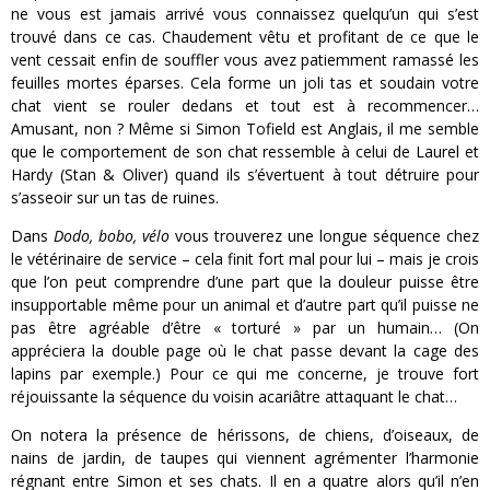
ne vous est jamais arrivé vous connaissez quelqu’un qui s’est
trouvé dans ce cas. Chaudement vêtu et profitant de ce que le
vent cessait enfin de souffler vous avez patiemment ramassé les
feuilles mortes éparses. Cela forme un joli tas et soudain votre
chat vient se rouler dedans et tout est à recommencer…
Amusant, non ? Même si Simon Tofield est Anglais, il me semble
que le comportement de son chat ressemble à celui de Laurel et
Hardy (Stan & Oliver) quand ils s’évertuent à tout détruire pour
s’asseoir sur un tas de ruines.
Dans
Dodo, bobo, vélo
vous trouverez une longue séquence chez
le vétérinaire de service – cela finit fort mal pour lui – mais je crois
que l’on peut comprendre d’une part que la douleur puisse être
insupportable même pour un animal et d’autre part qu’il puisse ne
pas être agréable d’être « torturé » par un humain… (On
appréciera la double page où le chat passe devant la cage des
lapins par exemple.) Pour ce qui me concerne, je trouve fort
réjouissante la séquence du voisin acariâtre attaquant le chat…
On notera la présence de hérissons, de chiens, d’oiseaux, de
nains de jardin, de taupes qui viennent agrémenter l’harmonie
régnant entre Simon et ses chats. Il en a quatre alors qu’il n’en