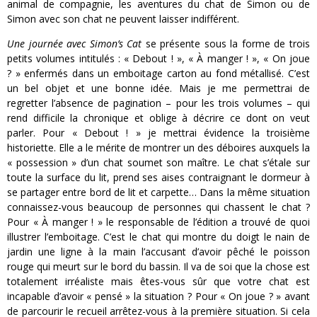
animal de compagnie, les aventures du chat de Simon ou de
Simon avec son chat ne peuvent laisser indifférent.
Une journée avec Simon’s Cat
se présente sous la forme de trois
petits volumes intitulés : « Debout ! », « À manger ! », « On joue
? » enfermés dans un emboitage carton au fond métallisé. C’est
un bel objet et une bonne idée. Mais je me permettrai de
regretter l’absence de pagination – pour les trois volumes – qui
rend difficile la chronique et oblige à décrire ce dont on veut
parler. Pour « Debout ! » je mettrai évidence la troisième
historiette. Elle a le mérite de montrer un des déboires auxquels la
« possession » d’un chat soumet son maître. Le chat s’étale sur
toute la surface du lit, prend ses aises contraignant le dormeur à
se partager entre bord de lit et carpette… Dans la même situation
connaissez-vous beaucoup de personnes qui chassent le chat ?
Pour « À manger ! » le responsable de l’édition a trouvé de quoi
illustrer l’emboitage. C’est le chat qui montre du doigt le nain de
jardin une ligne à la main l’accusant d’avoir pêché le poisson
rouge qui meurt sur le bord du bassin. Il va de soi que la chose est
totalement irréaliste mais êtes-vous sûr que votre chat est
incapable d’avoir « pensé » la situation ? Pour « On joue ? » avant
de parcourir le recueil arrêtez-vous à la première situation. Si cela