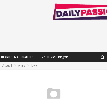
DERNIÈRES ACTUALITÉS
« WOLF-MAN / Integrale Tomes 1 et 2 » - Cruelle Vengeance !
Accueil
À lire
Livre
« The Broken Ring / This Mariage Will Fail Anyway » (Tome 2) – Préparer sa vengeance…
« Mon Village Révolté » - Combattre un Projet !
« Le Béton et le Bambou / Propositions pour Mayotte et le Monde. » - Améliorations !
Star Fox
PsyRiver 2026 : la magie revient sur les rives de l’Aar