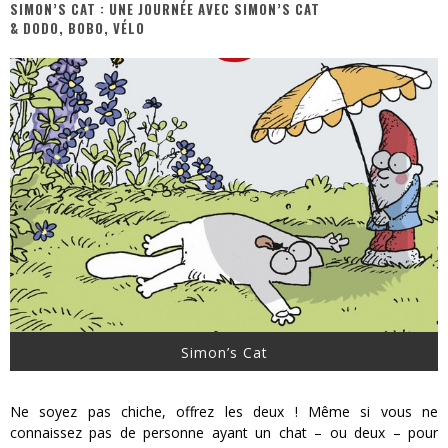
SIMON’S CAT : UNE JOURNÉE AVEC SIMON’S CAT
& DODO, BOBO, VÉLO
« MOFUSAND / Parler Japonais » – Des Expressions Pratiques !
« Dr Wertham / L’homme qui étudia les tueurs en série » - Un Métier à Risque !
Assassin's Creed Black Flag Resynced
« Le Vent dand les Saules » - Une Belle Histoire !
« Damn Them All » - Un duo de Choc !
Yoshi and the mysterious book
Simon’s Cat
Ne soyez pas chiche, offrez les deux ! Même si vous ne
connaissez pas de personne ayant un chat – ou deux – pour