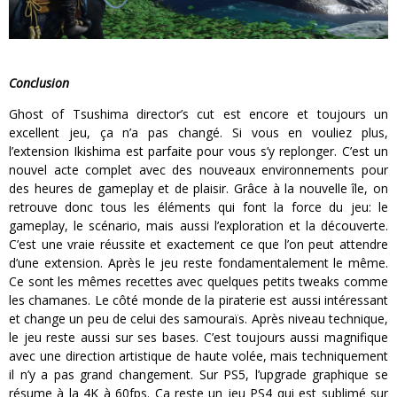
Conclusion
Ghost of Tsushima director’s cut est encore et toujours un
excellent jeu, ça n’a pas changé. Si vous en vouliez plus,
l’extension Ikishima est parfaite pour vous s’y replonger. C’est un
nouvel acte complet avec des nouveaux environnements pour
des heures de gameplay et de plaisir. Grâce à la nouvelle île, on
retrouve donc tous les éléments qui font la force du jeu: le
gameplay, le scénario, mais aussi l’exploration et la découverte.
C’est une vraie réussite et exactement ce que l’on peut attendre
d’une extension. Après le jeu reste fondamentalement le même.
Ce sont les mêmes recettes avec quelques petits tweaks comme
les chamanes. Le côté monde de la piraterie est aussi intéressant
et change un peu de celui des samouraïs. Après niveau technique,
le jeu reste aussi sur ses bases. C’est toujours aussi magnifique
avec une direction artistique de haute volée, mais techniquement
il n’y a pas grand changement. Sur PS5, l’upgrade graphique se
résume à la 4K à 60fps. Ça reste un jeu PS4 qui est sublimé sur