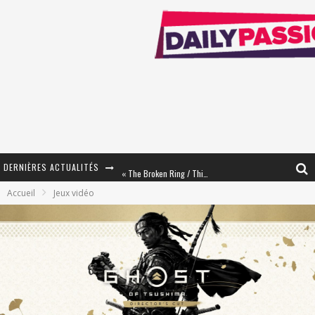
DERNIÈRES ACTUALITÉS
« The Broken Ring / This Mariage Will Fail Anyway » (Tome 2) – Préparer sa vengeance…
Accueil
Jeux vidéo
« Mon Village Révolté » - Combattre un Projet !
« Le Béton et le Bambou / Propositions pour Mayotte et le Monde. » - Améliorations !
Star Fox
PsyRiver 2026 : la magie revient sur les rives de l’Aar
« MOFUSAND / Parler Japonais » – Des Expressions Pratiques !