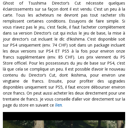
Ghost of Tsushima Director’s Cut nécessite quelques
éclaircissements sur sa façon dont il est vendu. C’est un peu à la
carte. Tous les acheteurs ne devront pas tout racheter s’ils
remplissent certaines conditions. Essayons de faire simple. Si
vous n’avez pas le jeu, c’est facile, il faut l’acheter complétement
dans sa version Director’s cut qui inclus le jeu de base, la mise à
jour director’s cut incluant le dlc d’Ikishima. C’est disponible soit
sur PS4 uniquement (env. 74 CHF) soit dans un package incluant
les deux versions sur PS4 ET PS5 à la fois pour environ onze
francs supplémentaire (env. 85 CHF). Les prix viennent du PS
Store officiel. Pour les possesseurs du jeu de base sur PS4, c’est
là que cela se complique un peu. Il est possible d’avoir le nouveau
contenu du Director’s Cut, dont Ikishima, pour environ une
vingtaine de francs. Ensuite, pour profiter des upgrades
disponibles uniquement sur PS5, il faut encore débourser environ
onze francs. On peut aussi acheter les deux directement pour une
trentaine de francs. Je vous conseille d’aller voir directement sur la
page du store en suivant ce
lien
.