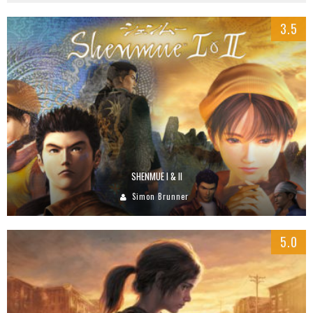
3.5
SHENMUE I & II
Simon Brunner
5.0