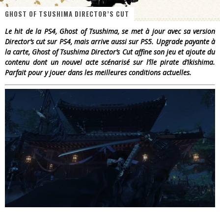
GHOST OF TSUSHIMA DIRECTOR’S CUT
« Dr Wertham / L’homme qui étudia les tueurs en série » - Un Métier à Risque !
Le hit de la PS4, Ghost of Tsushima, se met à jour avec sa version
Assassin's Creed Black Flag Resynced
Director’s cut sur PS4, mais arrive aussi sur PS5. Upgrade payante à
la carte, Ghost of Tsushima Director’s Cut affine son jeu et ajoute du
« Le Vent dand les Saules » - Une Belle Histoire !
contenu dont un nouvel acte scénarisé sur l’île pirate d’Ikishima.
Parfait pour y jouer dans les meilleures conditions actuelles.
« Damn Them All » - Un duo de Choc !
Yoshi and the mysterious book
« WOLF-MAN / Integrale Tomes 1 et 2 » - Cruelle Vengeance !