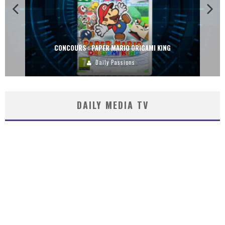
RS : PAPER MARIO ORIGAMI KING
CONC
Daily Passions
DAILY MEDIA TV