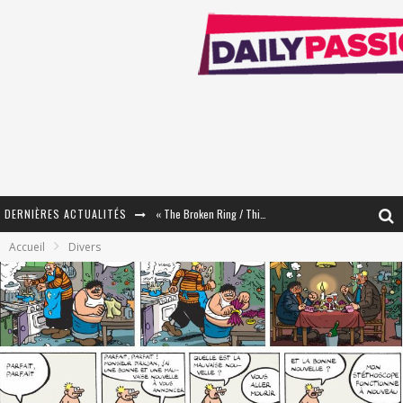
« The Broken Ring / This Mariage Will Fail Anyway » (Tome 2) – Préparer sa vengeance…
DERNIÈRES ACTUALITÉS
« Mon Village Révolté » - Combattre un Projet !
Accueil
Divers
« Le Béton et le Bambou / Propositions pour Mayotte et le Monde. » - Améliorations !
Star Fox
PsyRiver 2026 : la magie revient sur les rives de l’Aar
« MOFUSAND / Parler Japonais » – Des Expressions Pratiques !