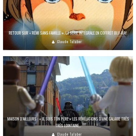
RETOUR SUR « RÉMI SANS FAMILLE », LA SÉRIE INTÉGRALE EN COFFRET BLU-RAY.
Claude Talaber
MAISON D’AILLEURS : « JE SUIS TON PÈRE » LES RÉVÉLATIONS D’UNE GALAXIE TRÈS
TRÈS LOINTAINE…
Claude Talaber