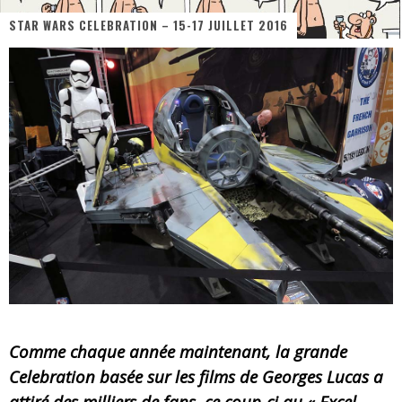
« Dr Wertham / L’homme qui étudia les tueurs en série » - Un Métier à Risque !
STAR WARS CELEBRATION – 15-17 JUILLET 2016
Assassin's Creed Black Flag Resynced
« Le Vent dand les Saules » - Une Belle Histoire !
« Damn Them All » - Un duo de Choc !
« Love is a Boxing Ring (Tomes 1 & 2) » – Un Passé Trouble !
« WOLF-MAN / Integrale Tomes 1 et 2 » - Cruelle Vengeance !
Comme chaque année maintenant, la grande
Celebration basée sur les films de Georges Lucas a
attiré des milliers de fans, ce coup-ci au « Excel