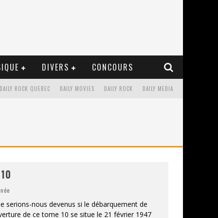
IQUE
DIVERS
CONCOURS
DAILY ROCK QUEBEC
DAILY MOVIES
DAILY ROCK
DAILY MEDIA
 10
inée
ue serions-nous devenus si le débarquement de
verture de ce tome 10 se situe le 21 février 1947