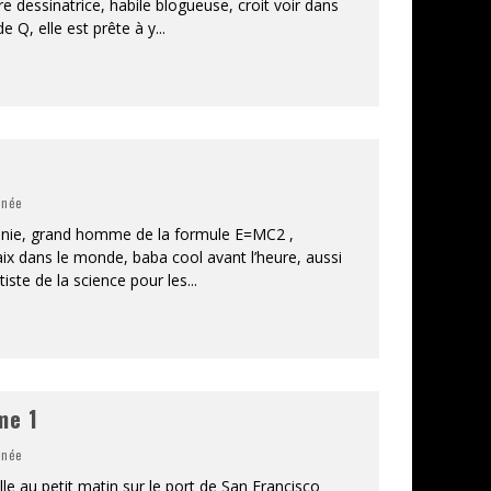
re dessinatrice, habile blogueuse, croit voir dans
e Q, elle est prête à y
...
inée
 génie, grand homme de la formule E=MC2 ,
paix dans le monde, baba cool avant l’heure, aussi
tiste de la science pour les
...
me 1
inée
lle au petit matin sur le port de San Francisco