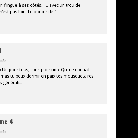
 un flingue à ses côtés…… avec un trou de
’est pas loin. Le portier de l’
...
1
inée
 Un pour tous, tous pour un » Qui ne connaît
mas tu peux dormir en paix tes mousquetaires
es générati
...
ome 4
inée