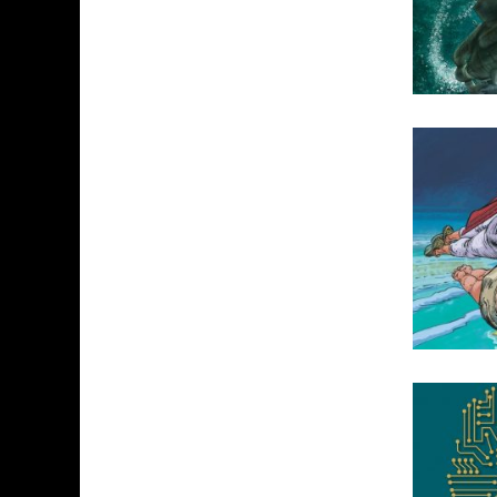
ASSASSIN'S CREED BLACK FLAG 
« LE VENT DAND LES SAULES » 
« DAMN THEM ALL » - UN DUO 
YOSHI AND THE MYSTERIOUS 