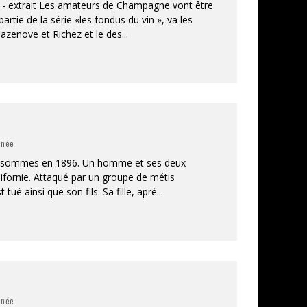
 - extrait Les amateurs de Champagne vont être
partie de la série «les fondus du vin », va les
Cazenove et Richez et le des
...
inée
us sommes en 1896. Un homme et ses deux
lifornie. Attaqué par un groupe de métis
t tué ainsi que son fils. Sa fille, aprè
...
inée