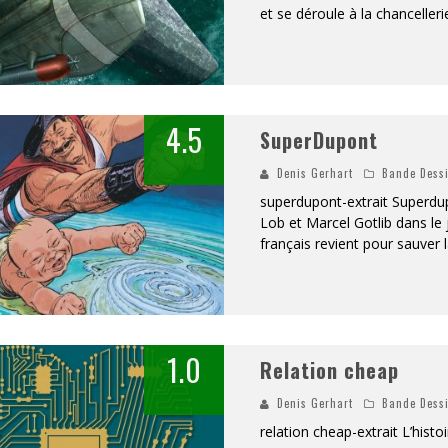
et se déroule à la chancellerie
«
DR WERTHAM / L’HOMME QUI ÉTUDIA LES TUEURS EN SÉRIE » - UN MÉTIER À RISQUE !
RESYNCED
- UNE BELLE HISTOIRE !
4.5
SuperDupont
DE CHOC !
Denis Gerhart
Bande Dess
BOOK
superdupont-extrait Superdu
Lob et Marcel Gotlib dans le 
français revient pour sauver 
1.0
Relation cheap
Denis Gerhart
Bande Dess
relation cheap-extrait L’hist