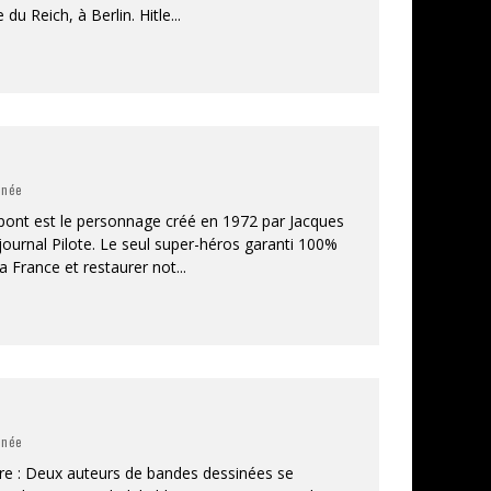
 du Reich, à Berlin. Hitle
...
inée
pont est le personnage créé en 1972 par Jacques
journal Pilote. Le seul super-héros garanti 100%
la France et restaurer not
...
inée
oire : Deux auteurs de bandes dessinées se