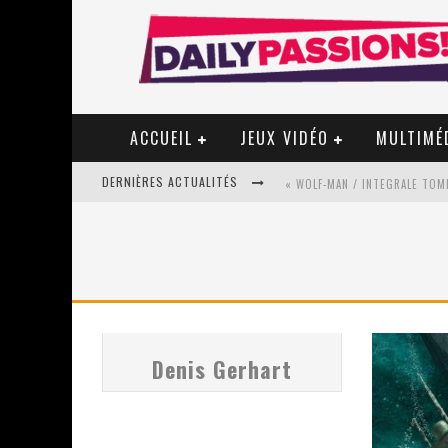
ACCUEIL
JEUX VIDÉO
MULTIMÉ
DERNIÈRES ACTUALITÉS
« WOLF-MAN / INTEGRALE TOME
« MON VILLAGE RÉVOLTÉ » - 
STAR FOX
Denis Gerhart
PSYRIVER 2026 : LA MAGIE REV
« MOFUSAND / PARLER JAPONAI