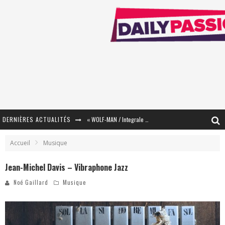
DERNIÈRES ACTUALITÉS
« WOLF-MAN / Integrale Tomes 1 et 2 » - Cruelle Vengeance !
« The Broken Ring / This Mariage Will Fail Anyway » (Tome 2) – Préparer sa vengeance…
Accueil
Musique
« Mon Village Révolté » - Combattre un Projet !
Jean-Michel Davis – Vibraphone Jazz
« Le Béton et le Bambou / Propositions pour Mayotte et le Monde. » - Améliorations !
Noé Gaillard
Musique
Star Fox
PsyRiver 2026 : la magie revient sur les rives de l’Aar