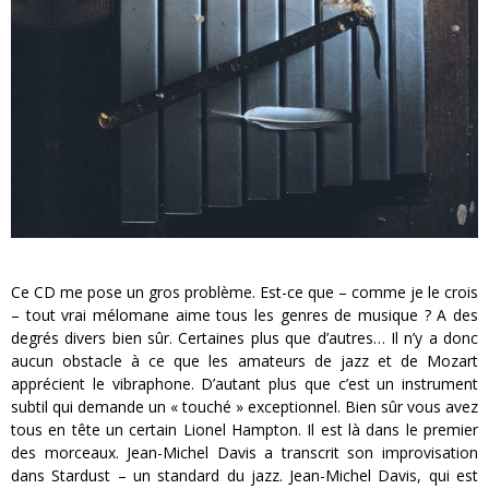
« MOFUSAND / Parler Japonais » – Des Expressions Pratiques !
« Dr Wertham / L’homme qui étudia les tueurs en série » - Un Métier à Risque !
Assassin's Creed Black Flag Resynced
« Le Vent dand les Saules » - Une Belle Histoire !
« Damn Them All » - Un duo de Choc !
Yoshi and the mysterious book
Ce CD me pose un gros problème. Est-ce que – comme je le crois
– tout vrai mélomane aime tous les genres de musique ? A des
degrés divers bien sûr. Certaines plus que d’autres… Il n’y a donc
aucun obstacle à ce que les amateurs de jazz et de Mozart
apprécient le vibraphone. D’autant plus que c’est un instrument
subtil qui demande un « touché » exceptionnel. Bien sûr vous avez
tous en tête un certain Lionel Hampton. Il est là dans le premier
des morceaux. Jean-Michel Davis a transcrit son improvisation
dans Stardust – un standard du jazz. Jean-Michel Davis, qui est