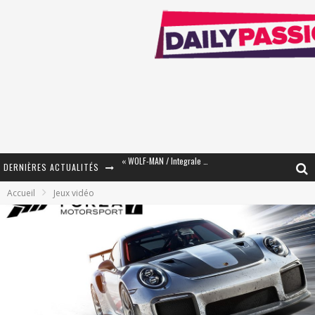
DERNIÈRES ACTUALITÉS
« The Broken Ring / This Mariage Will Fail Anyway » (Tome 2) – Préparer sa vengeance…
Accueil
Jeux vidéo
« Mon Village Révolté » - Combattre un Projet !
« Le Béton et le Bambou / Propositions pour Mayotte et le Monde. » - Améliorations !
Star Fox
PsyRiver 2026 : la magie revient sur les rives de l’Aar
« MOFUSAND / Parler Japonais » – Des Expressions Pratiques !