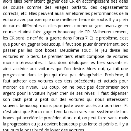
alors elles permettent gagner des CR en accomplissant des défis
de course comme des virages parfaits, des dépassements
corrects, etc. Elles peuvent aussi améliorer les performances de la
voiture avec par exemple une meilleure tenue de route. Il y a plein
de cartes différentes et elles peuvent donner un gros avantage en
course et ainsi faire gagner beaucoup de CR. Malheureusement,
les CR sont le nerf de la guerre dans Forza 7. Et le problème, c’est
que pour en gagner beaucoup, il faut soit jouer énormément, soit
passer par les loot boxes. Deuxième souci, le jeu divise les
voitures en 5 tiers. Le premier tiers étant composé de voitures
moins intéressantes. Il faut donc débloquer les tiers suivants et
ainsi accéder aux voitures que l’on désire. Alors oui, ça fait une
progression dans le jeu qui n’est pas désagréable. Problème, il
faut acheter des voitures des tiers précédents et actuels pour
monter de niveau. Du coup, on ne peut pas économiser son
argent pour la voiture hyper cher de ses rêves. Il faut dépenser
son cash petit à petit sur des voitures qui nous intéressent
souvent beaucoup moins pour juste avoir accès au bon tiers. Et
c’est ainsi que Forza nous tend la main vers son système de loot
boxes qui accélère le procéder. Alors oui, on peut faire sans, mais
la progression du jeu devient beaucoup plus lente et pénible. Il y a
toujours la possibilité de louer des voitures.