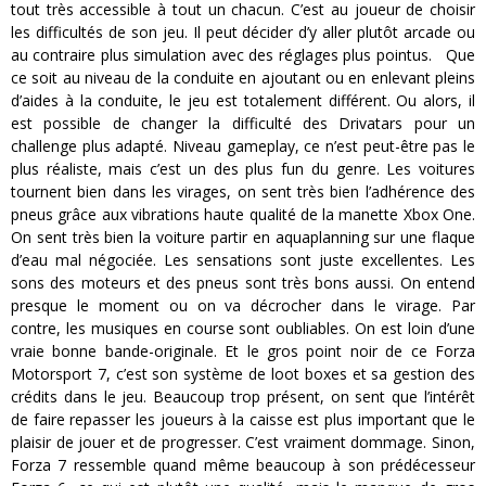
tout très accessible à tout un chacun. C’est au joueur de choisir
les difficultés de son jeu. Il peut décider d’y aller plutôt arcade ou
au contraire plus simulation avec des réglages plus pointus. Que
ce soit au niveau de la conduite en ajoutant ou en enlevant pleins
d’aides à la conduite, le jeu est totalement différent. Ou alors, il
est possible de changer la difficulté des Drivatars pour un
challenge plus adapté. Niveau gameplay, ce n’est peut-être pas le
plus réaliste, mais c’est un des plus fun du genre. Les voitures
tournent bien dans les virages, on sent très bien l’adhérence des
pneus grâce aux vibrations haute qualité de la manette Xbox One.
On sent très bien la voiture partir en aquaplanning sur une flaque
d’eau mal négociée. Les sensations sont juste excellentes. Les
sons des moteurs et des pneus sont très bons aussi. On entend
presque le moment ou on va décrocher dans le virage. Par
contre, les musiques en course sont oubliables. On est loin d’une
vraie bonne bande-originale. Et le gros point noir de ce Forza
Motorsport 7, c’est son système de loot boxes et sa gestion des
crédits dans le jeu. Beaucoup trop présent, on sent que l’intérêt
de faire repasser les joueurs à la caisse est plus important que le
plaisir de jouer et de progresser. C’est vraiment dommage. Sinon,
Forza 7 ressemble quand même beaucoup à son prédécesseur