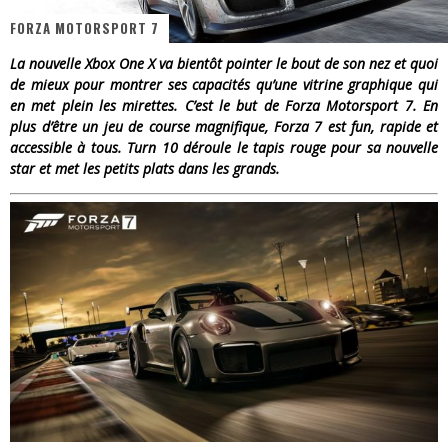
FORZA MOTORSPORT 7
« Dr Wertham / L’homme qui étudia les tueurs en série » - Un Métier à Risque !
La nouvelle Xbox One X va bientôt pointer le bout de son nez et quoi
Assassin's Creed Black Flag Resynced
de mieux pour montrer ses capacités qu’une vitrine graphique qui
en met plein les mirettes. C’est le but de Forza Motorsport 7. En
« Le Vent dand les Saules » - Une Belle Histoire !
plus d’être un jeu de course magnifique, Forza 7 est fun, rapide et
accessible à tous. Turn 10 déroule le tapis rouge pour sa nouvelle
« Damn Them All » - Un duo de Choc !
star et met les petits plats dans les grands.
Yoshi and the mysterious book
« WOLF-MAN / Integrale Tomes 1 et 2 » - Cruelle Vengeance !