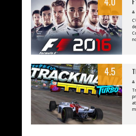
4.0
F
C’
d
Co
no
4.5
T
Tr
pr
at
m