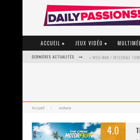
ACCUEIL
JEUX VIDÉO
MULTIMÉ
DERNIÈRES ACTUALITÉS
« WOLF-MAN / INTEGRALE TOME
« MON VILLAGE RÉVOLTÉ » - 
Accueil
voiture
STAR FOX
PSYRIVER 2026 : LA MAGIE REV
4.0
T
« MOFUSAND / PARLER JAPONAI