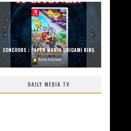
CONCOURS : PAPER MARIO ORIGAMI KING
CONC
Daily Passions
DAILY MEDIA TV