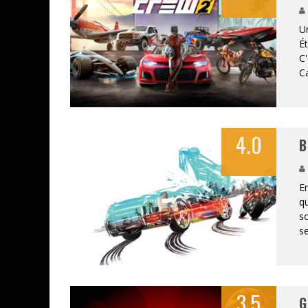
Un
Ét
C'
C
4.0
B
En
qu
so
s
3.5
G