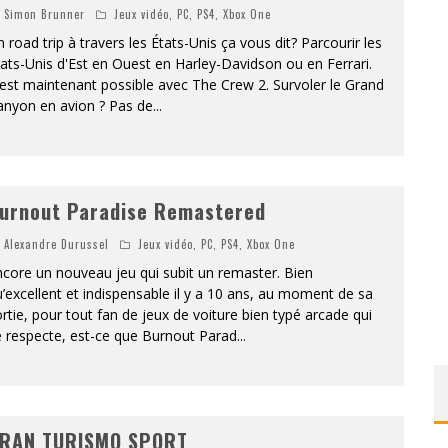
Simon Brunner
Jeux vidéo
,
PC
,
PS4
,
Xbox One
 road trip à travers les États-Unis ça vous dit? Parcourir les
ats-Unis d'Est en Ouest en Harley-Davidson ou en Ferrari.
est maintenant possible avec The Crew 2. Survoler le Grand
anyon en avion ? Pas de
...
urnout Paradise Remastered
Alexandre Durussel
Jeux vidéo
,
PC
,
PS4
,
Xbox One
core un nouveau jeu qui subit un remaster. Bien
’excellent et indispensable il y a 10 ans, au moment de sa
rtie, pour tout fan de jeux de voiture bien typé arcade qui
e respecte, est-ce que Burnout Parad
...
RAN TURISMO SPORT