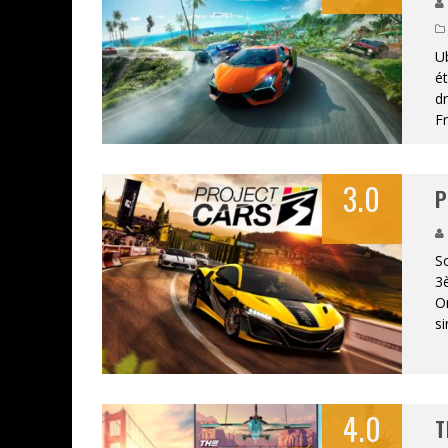
Ub
ASSASSIN'S CREED BLACK FLAG 
ét
dr
« LE VENT DAND LES SAULES » 
F
« DAMN THEM ALL » - UN DUO 
3.0
P
YOSHI AND THE MYSTERIOUS 
So
3
On
si
4.0
T