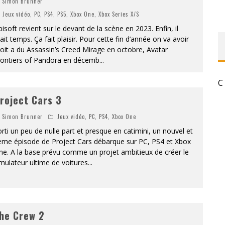
Simon Brunner
«
DR WERTHAM / L’HOMME QUI ÉTUDIA LES TUEURS EN SÉRIE » - UN MÉTIER À RISQUE !
Jeux vidéo
,
PC
,
PS4
,
PS5
,
Xbox One
,
Xbox Series X/S
isoft revient sur le devant de la scène en 2023. Enfin, il
RESYNCED
ait temps. Ça fait plaisir. Pour cette fin d’année on va avoir
oit a du Assassin’s Creed Mirage en octobre, Avatar
- UNE BELLE HISTOIRE !
rontiers of Pandora en décemb
...
DE CHOC !
C
roject Cars 3
BOOK
Simon Brunner
Jeux vidéo
,
PC
,
PS4
,
Xbox One
rti un peu de nulle part et presque en catimini, un nouvel et
ème épisode de Project Cars débarque sur PC, PS4 et Xbox
e. A la base prévu comme un projet ambitieux de créer le
mulateur ultime de voitures
...
he Crew 2