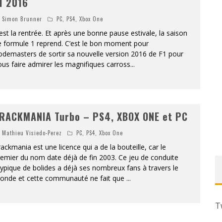
1 2016
Simon Brunner
PC
,
PS4
,
Xbox One
est la rentrée. Et après une bonne pause estivale, la saison
e formule 1 reprend. C’est le bon moment pour
demasters de sortir sa nouvelle version 2016 de F1 pour
us faire admirer les magnifiques carross
...
RACKMANIA Turbo – PS4, XBOX ONE et PC
Mathieu Visiedo-Perez
PC
,
PS4
,
Xbox One
ackmania est une licence qui a de la bouteille, car le
emier du nom date déjà de fin 2003. Ce jeu de conduite
ypique de bolides a déjà ses nombreux fans à travers le
onde et cette communauté ne fait que
...
T