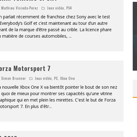
Mathieu Visiedo-Perez
Jeux vidéo
,
PS4
 parlait récemment de franchise chez Sony avec le test
Everybody’s Golf et c’est maintenant au tour d’un autre
ant de la marque d’être passé au crible. La licence phare
CONCOURS : CALENDRIER DE L’AVENT – UNE
n matière de courses automobiles,
...
COPIE DU JEU « GRID, ULTIMATE EDITION »
SUR XBOX ONE OU PS4
Daily Passions
orza Motorsport 7
Simon Brunner
Jeux vidéo
,
PC
,
Xbox One
 nouvelle Xbox One X va bientôt pointer le bout de son nez
 quoi de mieux pour montrer ses capacités qu'une vitrine
aphique qui en met plein les mirettes. C'est le but de Forza
torsport 7. En plus d'êtr
...