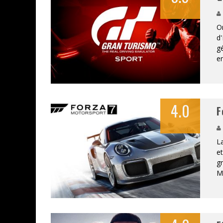
On
d'
gé
e
4.0
F
La
et
gr
Mo