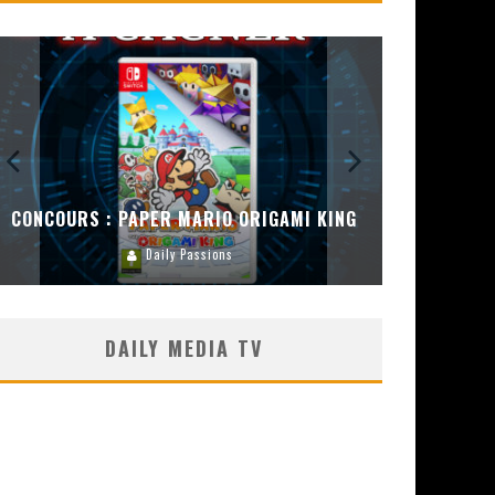
CONCOURS :
ENCEINT
CONCOURS : DREAMS SUR PS4
Carlos Mühlig
DAILY MEDIA TV