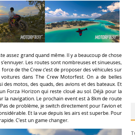
reste assez grand quand même. Il y a beaucoup de chose
pas s’ennuyer. Les routes sont nombreuses et sinueuses,
la force de the Crew c’est de proposer des véhicules sur
s voitures dans The Crew Motorfest. On a de belles
ssi des motos, des quads, des avions et des bateaux. Et
n Forza Horizon qui reste cloué au sol. Déjà pour la
ur la navigation. Le prochain event est à 8km de route
Pas de problème, je switch directement pour l’avion et
considérable. Et la vue depuis les airs est superbe. Pour
s rapide. C’est un game changer.
T