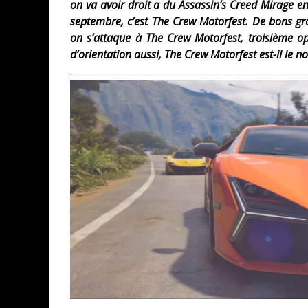
on va avoir droit a du Assassin’s Creed Mirage e
septembre, c’est The Crew Motorfest. De bons gr
on s’attaque à The Crew Motorfest, troisième o
d’orientation aussi, The Crew Motorfest est-il le 