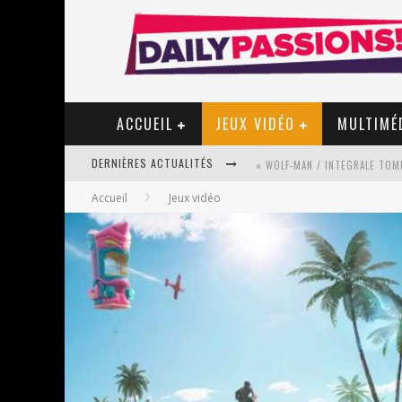
ACCUEIL
JEUX VIDÉO
MULTIMÉ
DERNIÈRES ACTUALITÉS
Accueil
Jeux vidéo
« MON VILLAGE RÉVOLTÉ » - 
STAR FOX
PSYRIVER 2026 : LA MAGIE REV
« MOFUSAND / PARLER JAPONAI