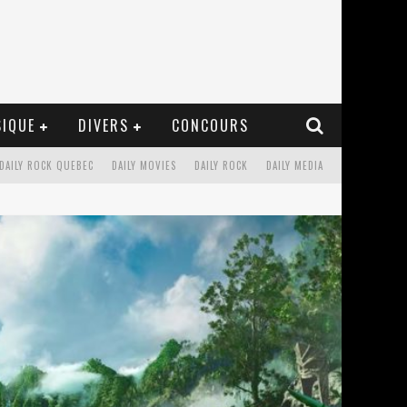
IQUE
DIVERS
CONCOURS
DAILY ROCK QUEBEC
DAILY MOVIES
DAILY ROCK
DAILY MEDIA