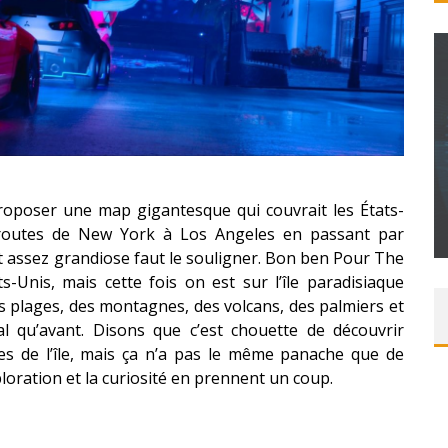
T – UNE
ITION »
CONCOURS : PAPER MARIO ORIGAMI KING
proposer une map gigantesque qui couvrait les États-
Daily Passions
 routes de New York à Los Angeles en passant par
it assez grandiose faut le souligner. Bon ben Pour The
s-Unis, mais cette fois on est sur l’île paradisiaque
des plages, des montagnes, des volcans, des palmiers et
nal qu’avant. Disons que c’est chouette de découvrir
lles de l’île, mais ça n’a pas le même panache que de
ploration et la curiosité en prennent un coup.