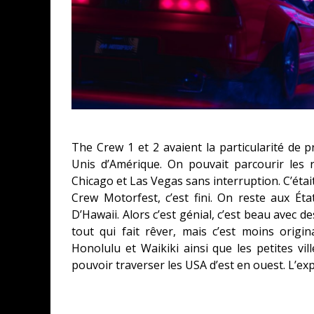
CONCOURS : CALENDRIER DE L’AVEN
COPIE DU JEU « GRID, ULTIMATE ED
SUR XBOX ONE OU PS4
The Crew 1 et 2 avaient la particularité de 
Daily Passions
Unis d’Amérique. On pouvait parcourir les
Chicago et Las Vegas sans interruption. C’éta
Crew Motorfest, c’est fini. On reste aux État
D’Hawaii. Alors c’est génial, c’est beau avec 
tout qui fait rêver, mais c’est moins origi
Honolulu et Waikiki ainsi que les petites vi
pouvoir traverser les USA d’est en ouest. L’ex