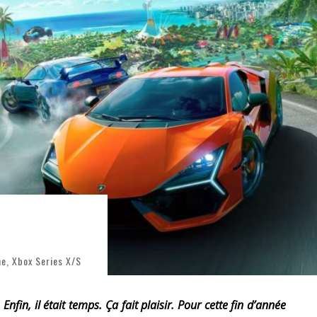
RESYNCED
- UNE BELLE HISTOIRE !
DE CHOC !
BOOK
S 1 ET 2 » - CRUELLE VENGEANCE !
ne
,
Xbox Series X/S
nfin, il était temps. Ça fait plaisir. Pour cette fin d’année