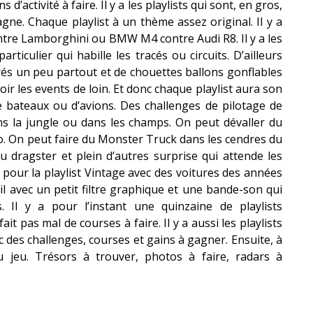
 d’activité à faire. Il y a les playlists qui sont, en gros,
gne. Chaque playlist à un thème assez original. Il y a
ontre Lamborghini ou BMW M4 contre Audi R8. Il y a les
rticulier qui habille les tracés ou circuits. D’ailleurs
lorés un peu partout et de chouettes ballons gonflables
voir les events de loin. Et donc chaque playlist aura son
e bateaux ou d’avions. Des challenges de pilotage de
ans la jungle ou dans les champs. On peut dévaller du
. On peut faire du Monster Truck dans les cendres du
du dragster et plein d’autres surprise qui attende les
, pour la playlist Vintage avec des voitures des années
il avec un petit filtre graphique et une bande-son qui
. Il y a pour l’instant une quinzaine de playlists
t pas mal de courses à faire. Il y a aussi les playlists
des challenges, courses et gains à gagner. Ensuite, à
 du jeu. Trésors à trouver, photos à faire, radars à