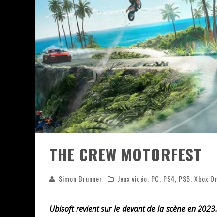
ASSASSIN'S CREED BLACK FLAG 
« LE VENT DAND LES SAULES » 
« DAMN THEM ALL » - UN DUO 
YOSHI AND THE MYSTERIOUS 
« WOLF-MAN / INTEGRALE TOME
THE CREW MOTORFEST
Simon Brunner
Jeux vidéo
,
PC
,
PS4
,
PS5
,
Xbox O
Ubisoft revient sur le devant de la scène en 2023. E