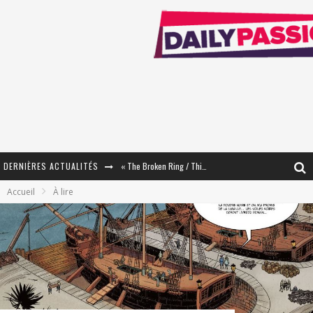
« The Broken Ring / This Mariage Will Fail Anyway » (Tome 2) – Préparer sa vengeance…
DERNIÈRES ACTUALITÉS
« Mon Village Révolté » - Combattre un Projet !
Accueil
À lire
« Le Béton et le Bambou / Propositions pour Mayotte et le Monde. » - Améliorations !
Star Fox
PsyRiver 2026 : la magie revient sur les rives de l’Aar
« MOFUSAND / Parler Japonais » – Des Expressions Pratiques !