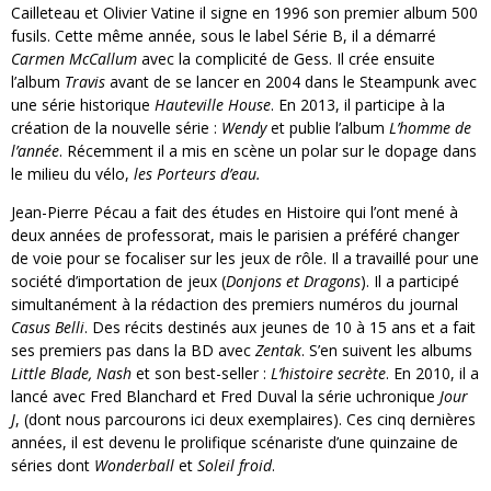
Cailleteau et Olivier Vatine il signe en 1996 son premier album 500
fusils. Cette même année, sous le label Série B, il a démarré
Carmen McCallum
avec la complicité de Gess. Il crée ensuite
l’album
Travis
avant de se lancer en 2004 dans le Steampunk avec
une série historique
Hauteville House
. En 2013, il participe à la
création de la nouvelle série :
Wendy
et publie l’album
L’homme de
l’année
. Récemment il a mis en scène un polar sur le dopage dans
le milieu du vélo,
les Porteurs d’eau.
Jean-Pierre Pécau a fait des études en Histoire qui l’ont mené à
deux années de professorat, mais le parisien a préféré changer
de voie pour se focaliser sur les jeux de rôle. Il a travaillé pour une
société d’importation de jeux (
Donjons et Dragons
). Il a participé
simultanément à la rédaction des premiers numéros du journal
Casus Belli
. Des récits destinés aux jeunes de 10 à 15 ans et a fait
ses premiers pas dans la BD avec
Zentak
. S’en suivent les albums
Little Blade, Nash
et son best-seller :
L’histoire secrète
. En 2010, il a
lancé avec Fred Blanchard et Fred Duval la série uchronique
Jour
J
, (dont nous parcourons ici deux exemplaires). Ces cinq dernières
années, il est devenu le prolifique scénariste d’une quinzaine de
séries dont
Wonderball
et
Soleil froid
.