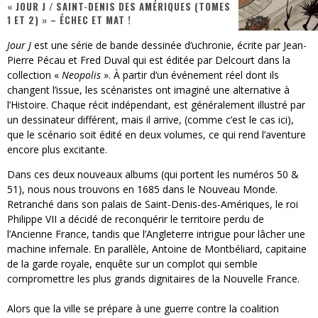
« JOUR J / SAINT-DENIS DES AMÉRIQUES (TOMES
« Dr Wertham / L’homme qui étudia les tueurs en série » - Un Métier à Risque !
1 ET 2) » – ÉCHEC ET MAT !
Assassin's Creed Black Flag Resynced
Jour J
est une série de bande dessinée d’uchronie, écrite par Jean-
Pierre Pécau et Fred Duval qui est éditée par Delcourt dans la
« Le Vent dand les Saules » - Une Belle Histoire !
collection «
Neopolis
». À partir d’un événement réel dont ils
changent l’issue, les scénaristes ont imaginé une alternative à
« Damn Them All » - Un duo de Choc !
l’Histoire. Chaque récit indépendant, est généralement illustré par
un dessinateur différent, mais il arrive, (comme c’est le cas ici),
« Love is a Boxing Ring (Tomes 1 & 2) » – Un Passé Trouble !
que le scénario soit édité en deux volumes, ce qui rend l’aventure
encore plus excitante.
« WOLF-MAN / Integrale Tomes 1 et 2 » - Cruelle Vengeance !
Dans ces deux nouveaux albums (qui portent les numéros 50 &
51), nous nous trouvons en 1685 dans le Nouveau Monde.
Retranché dans son palais de Saint-Denis-des-Amériques, le roi
Philippe VII a décidé de reconquérir le territoire perdu de
l’Ancienne France, tandis que l’Angleterre intrigue pour lâcher une
machine infernale. En parallèle, Antoine de Montbéliard, capitaine
de la garde royale, enquête sur un complot qui semble
compromettre les plus grands dignitaires de la Nouvelle France.
Alors que la ville se prépare à une guerre contre la coalition