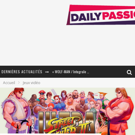
DERNIÈRES ACTUALITÉS
« The Broken Ring / This Mariage Will Fail Anyway » (Tome 2) – Préparer sa vengeance…
Accueil
Jeux vidéo
« Mon Village Révolté » - Combattre un Projet !
« Le Béton et le Bambou / Propositions pour Mayotte et le Monde. » - Améliorations !
Star Fox
PsyRiver 2026 : la magie revient sur les rives de l’Aar
« MOFUSAND / Parler Japonais » – Des Expressions Pratiques !