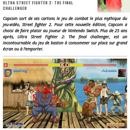
ULTRA STREET FIGHTER 2: THE FINAL
CHALLENGER
« Dr Wertham / L’homme qui étudia les tueurs en série » - Un Métier à Risque !
Capcom sort de ses cartons le jeu de combat le plus mythique du
Assassin's Creed Black Flag Resynced
jeu-vidéo, Street fighter 2. Pour cette nouvelle édition, Capcom a
choisi de faire plaisir au joueur de Nintendo Switch. Plus de 25 ans
« Le Vent dand les Saules » - Une Belle Histoire !
après, Ultra Street Fighter 2: The final challenger, est un
incontournable du jeu de baston à consommer sur place sur grand
« Damn Them All » - Un duo de Choc !
écran ou à l’emporter.
Yoshi and the mysterious book
« WOLF-MAN / Integrale Tomes 1 et 2 » - Cruelle Vengeance !