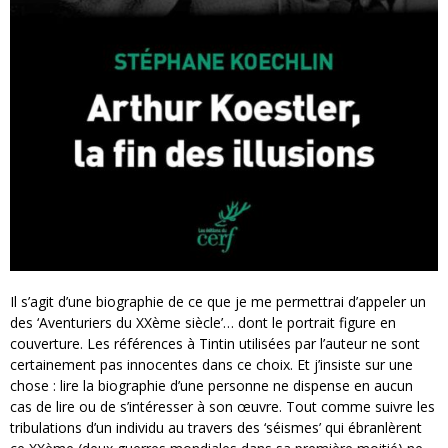
Il s’agit d’une biographie de ce que je me permettrai d’appeler un
des ‘Aventuriers du XXème siècle’… dont le portrait figure en
couverture. Les références à Tintin utilisées par l’auteur ne sont
certainement pas innocentes dans ce choix. Et j’insiste sur une
chose : lire la biographie d’une personne ne dispense en aucun
cas de lire ou de s’intéresser à son œuvre. Tout comme suivre les
tribulations d’un individu au travers des ‘séismes’ qui ébranlèrent