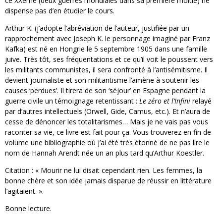
ce XXème (deux guerres mondiales dans sa première moitié) ne
dispense pas d’en étudier le cours.
Arthur K. (j’adopte l’abréviation de l’auteur, justifiée par un
rapprochement avec Joseph K. le personnage imaginé par Franz
Kafka) est né en Hongrie le 5 septembre 1905 dans une famille
juive. Très tôt, ses fréquentations et ce qu’il voit le poussent vers
les militants communistes, il sera confronté à l’antisémitisme. Il
devient journaliste et son militantisme l’amène à soutenir les
causes ‘perdues’. Il tirera de son ‘séjour’ en Espagne pendant la
guerre civile un témoignage retentissant :
Le zéro et l’Infini
relayé
par d’autres intellectuels (Orwell, Gide, Camus, etc.). Et n’aura de
cesse de dénoncer les totalitarismes… Mais je ne vais pas vous
raconter sa vie, ce livre est fait pour ça. Vous trouverez en fin de
volume une bibliographie où j’ai été très étonné de ne pas lire le
nom de Hannah Arendt née un an plus tard qu’Arthur Koestler.
Citation : « Mourir ne lui disait cependant rien. Les femmes, la
bonne chère et son idée jamais disparue de réussir en littérature
l’agitaient. ».
Bonne lecture.