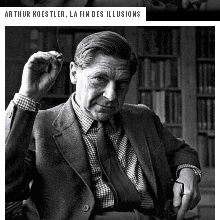
ARTHUR KOESTLER, LA FIN DES ILLUSIONS
« MOFUSAND / Parler Japonais » – Des Expressions Pratiques !
« Dr Wertham / L’homme qui étudia les tueurs en série » - Un Métier à Risque !
Assassin's Creed Black Flag Resynced
« Le Vent dand les Saules » - Une Belle Histoire !
« Damn Them All » - Un duo de Choc !
Yoshi and the mysterious book