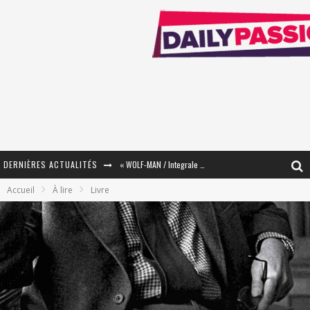
DERNIÈRES ACTUALITÉS
« WOLF-MAN / Integrale Tomes 1 et 2 » - Cruelle Vengeance !
Accueil
À lire
Livre
« The Broken Ring / This Mariage Will Fail Anyway » (Tome 2) – Préparer sa vengeance…
« Mon Village Révolté » - Combattre un Projet !
« Le Béton et le Bambou / Propositions pour Mayotte et le Monde. » - Améliorations !
Star Fox
PsyRiver 2026 : la magie revient sur les rives de l’Aar