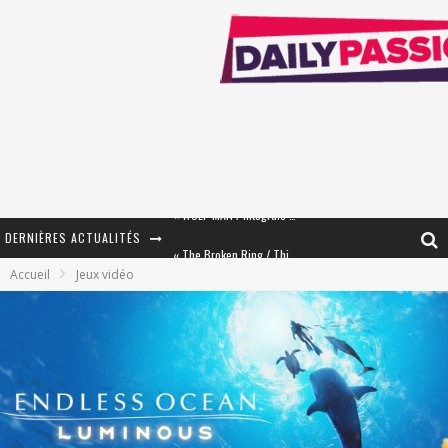
DERNIÈRES ACTUALITÉS
« The Broken Ring / This Mariage Will Fail Anyway » (Tome 2) – Préparer sa vengeance…
Accueil
Jeux vidéo
« Mon Village Révolté » - Combattre un Projet !
« Le Béton et le Bambou / Propositions pour Mayotte et le Monde. » - Améliorations !
Star Fox
PsyRiver 2026 : la magie revient sur les rives de l’Aar
« MOFUSAND / Parler Japonais » – Des Expressions Pratiques !