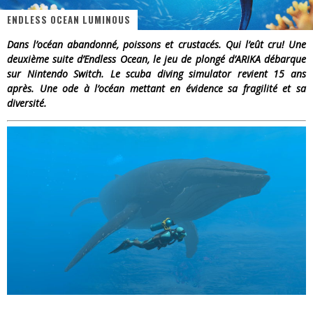
ENDLESS OCEAN LUMINOUS
« Dr Wertham / L’homme qui étudia les tueurs en série » - Un Métier à Risque !
Dans l’océan abandonné, poissons et crustacés. Qui l’eût cru! Une
Assassin's Creed Black Flag Resynced
deuxième suite d’Endless Ocean, le jeu de plongé d’ARIKA débarque
sur Nintendo Switch. Le scuba diving simulator revient 15 ans
« Le Vent dand les Saules » - Une Belle Histoire !
après. Une ode à l’océan mettant en évidence sa fragilité et sa
diversité.
« Damn Them All » - Un duo de Choc !
Yoshi and the mysterious book
« WOLF-MAN / Integrale Tomes 1 et 2 » - Cruelle Vengeance !