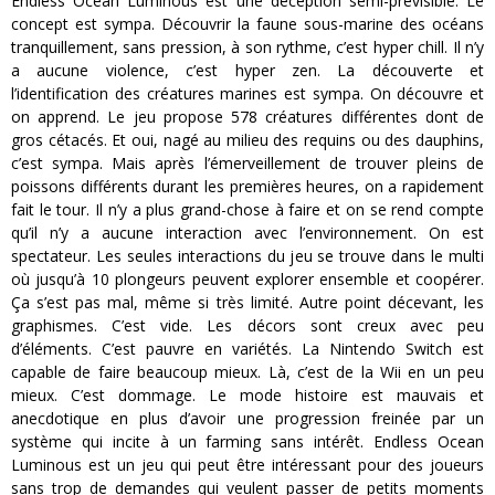
Endless Ocean Luminous est une déception semi-prévisible. Le
concept est sympa. Découvrir la faune sous-marine des océans
tranquillement, sans pression, à son rythme, c’est hyper chill. Il n’y
a aucune violence, c’est hyper zen. La découverte et
l’identification des créatures marines est sympa. On découvre et
on apprend. Le jeu propose 578 créatures différentes dont de
gros cétacés. Et oui, nagé au milieu des requins ou des dauphins,
c’est sympa. Mais après l’émerveillement de trouver pleins de
poissons différents durant les premières heures, on a rapidement
fait le tour. Il n’y a plus grand-chose à faire et on se rend compte
qu’il n’y a aucune interaction avec l’environnement. On est
spectateur. Les seules interactions du jeu se trouve dans le multi
où jusqu’à 10 plongeurs peuvent explorer ensemble et coopérer.
Ça s’est pas mal, même si très limité. Autre point décevant, les
graphismes. C’est vide. Les décors sont creux avec peu
d’éléments. C’est pauvre en variétés. La Nintendo Switch est
capable de faire beaucoup mieux. Là, c’est de la Wii en un peu
mieux. C’est dommage. Le mode histoire est mauvais et
anecdotique en plus d’avoir une progression freinée par un
système qui incite à un farming sans intérêt. Endless Ocean
Luminous est un jeu qui peut être intéressant pour des joueurs
sans trop de demandes qui veulent passer de petits moments