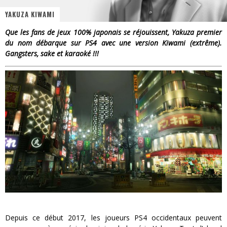
YAKUZA KIWAMI
« MOFUSAND / Parler Japonais » – Des Expressions Pratiques !
Que les fans de jeux 100% japonais se réjouissent, Yakuza premier
« Dr Wertham / L’homme qui étudia les tueurs en série » - Un Métier à Risque !
du nom débarque sur PS4 avec une version Kiwami (extrême).
Gangsters, sake et karaoké !!!
Assassin's Creed Black Flag Resynced
« Le Vent dand les Saules » - Une Belle Histoire !
Splatoon Raiders
Yoshi and the mysterious book
Depuis ce début 2017, les joueurs PS4 occidentaux peuvent