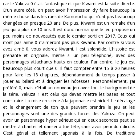
car le Yakuza 0 était fantastique et que Kiwami est la suite directe.
D’un autre côté, on peut avoir l’impression d’y faire beaucoup la
même chose dans les rues de Kamurocho qui n’ont pas beaucoup
changées en presque 20 ans. De plus, Kiwami est un remake d’un
jeu qui a plus de 10 ans. Il est donc normal que le jeu propose un
peu moins de nouveautés que le dernier sorti en 2017. Ceux qui
n’ont pas aimé 0 n’aimeront pas plus Kiwami. Par contre si vous
avez aimé 0, vous adorez Kiwami. Il est splendide. L’histoire est
prenante et originale, même si un peu téléphoné, avec des
personnages attachants hauts en couleur. Par contre, le jeu est
beaucoup plus court que 0. Il faut compter entre 15 à 20 heures
pour faire les 13 chapitres, dépendamment du temps passer à
jouer au billard et à draguer les hôtesses. Personnellement, j’ai
préféré 0, mais c’était un nouveau jeu avec tout le background de
la série. Yakuza 1 est celui qui devait mettre les bases et tout
construire. La mise en scène à la japonaise est nickel. Le décalage
et le changement de ton que peuvent prendre le jeu et les
personnages sont une des grandes forces des Yakuza. On peut
avoir un personnage hyper sérieux qui en deux secondes peut se
mettre à chanter et danser à tue-tête, sans avoir peur du ridicule.
C’est génial et tellement japonais à la fois. De traditions