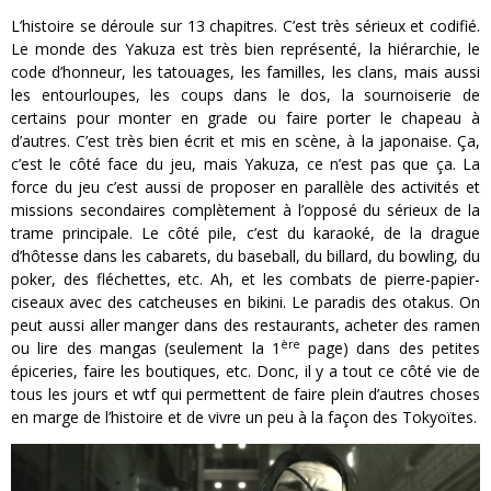
L’histoire se déroule sur 13 chapitres. C’est très sérieux et codifié.
Le monde des Yakuza est très bien représenté, la hiérarchie, le
code d’honneur, les tatouages, les familles, les clans, mais aussi
les entourloupes, les coups dans le dos, la sournoiserie de
certains pour monter en grade ou faire porter le chapeau à
d’autres. C’est très bien écrit et mis en scène, à la japonaise. Ça,
c’est le côté face du jeu, mais Yakuza, ce n’est pas que ça. La
force du jeu c’est aussi de proposer en parallèle des activités et
missions secondaires complètement à l’opposé du sérieux de la
trame principale. Le côté pile, c’est du karaoké, de la drague
d’hôtesse dans les cabarets, du baseball, du billard, du bowling, du
poker, des fléchettes, etc. Ah, et les combats de pierre-papier-
ciseaux avec des catcheuses en bikini. Le paradis des otakus. On
peut aussi aller manger dans des restaurants, acheter des ramen
ère
ou lire des mangas (seulement la 1
page) dans des petites
épiceries, faire les boutiques, etc. Donc, il y a tout ce côté vie de
tous les jours et wtf qui permettent de faire plein d’autres choses
en marge de l’histoire et de vivre un peu à la façon des Tokyoïtes.