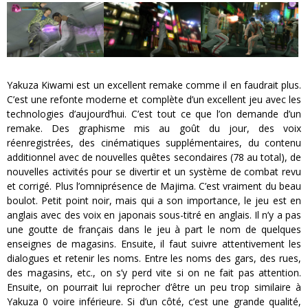
Yakuza Kiwami est un excellent remake comme il en faudrait plus.
C’est une refonte moderne et complète d’un excellent jeu avec les
technologies d’aujourd’hui. C’est tout ce que l’on demande d’un
remake. Des graphisme mis au goût du jour, des voix
réenregistrées, des cinématiques supplémentaires, du contenu
additionnel avec de nouvelles quêtes secondaires (78 au total), de
nouvelles activités pour se divertir et un système de combat revu
et corrigé. Plus l’omniprésence de Majima. C’est vraiment du beau
boulot. Petit point noir, mais qui a son importance, le jeu est en
anglais avec des voix en japonais sous-titré en anglais. Il n’y a pas
une goutte de français dans le jeu à part le nom de quelques
enseignes de magasins. Ensuite, il faut suivre attentivement les
dialogues et retenir les noms. Entre les noms des gars, des rues,
des magasins, etc., on s’y perd vite si on ne fait pas attention.
Ensuite, on pourrait lui reprocher d’être un peu trop similaire à
Yakuza 0 voire inférieure. Si d’un côté, c’est une grande qualité,