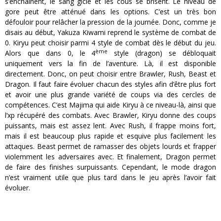
s’enchaînent, le sang gicle et les cous se brisent. Le niveau de
gore peut être atténué dans les options. C’est un très bon
défouloir pour relâcher la pression de la journée. Donc, comme je
disais au début, Yakuza Kiwami reprend le système de combat de
0. Kiryu peut choisir parmi 4 style de combat dès le début du jeu.
ème
Alors que dans 0, le 4
style (dragon) se débloquait
uniquement vers la fin de l’aventure. Là, il est disponible
directement. Donc, on peut choisir entre Brawler, Rush, Beast et
Dragon. Il faut faire évoluer chacun des styles afin d’être plus fort
et avoir une plus grande variété de coups via des cercles de
compétences. C’est Majima qui aide Kiryu à ce niveau-là, ainsi que
l’xp récupéré des combats. Avec Brawler, Kiryu donne des coups
puissants, mais est assez lent. Avec Rush, il frappe moins fort,
mais il est beaucoup plus rapide et esquive plus facilement les
attaques. Beast permet de ramasser des objets lourds et frapper
violemment les adversaires avec. Et finalement, Dragon permet
de faire des finishes surpuissants. Cependant, le mode dragon
n’est vraiment utile que plus tard dans le jeu après l’avoir fait
évoluer.