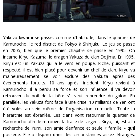
Yakuza kiwami se passe, comme d’habitude, dans le quartier de
Kamurocho, le red district de Tokyo à Shinjuku. Le jeu se passe
en 2005, bien que le premier chapitre se passe en 1995. On
incarne Kiryu Kazuma, le dragon Yakuza du clan Dojima. En 1995,
Kiryu est un Yakuza qui a le vent en poupe. Riche, puissant et
respecté, il est bien placé pour devenir un chef de clan. Kiryu va
malheureusement se voir exclure des Yakuza après des
événements fortuits. 10 ans après l’incident, Kiryu revient à
Kamurocho. Il a perdu sa force et son influence. Il va devoir
retrouver du poil de la bête s’il veut reprendre du galon. En
parallèle, les Yakuza font face à une crise. 10 milliards de Yen ont
été volés au sein même de l’organisation criminelle. Toute la
hiérarchie est ébranlée. Les clans vont retourner le quartier de
Kamurocho afin de retrouver la trace de l’argent. Kiryu, lui, est à la
recherche de Yumi, son amie d’enfance et seule « famille » qu’il
possède. Elle a disparu dans des circonstances assez étranges.