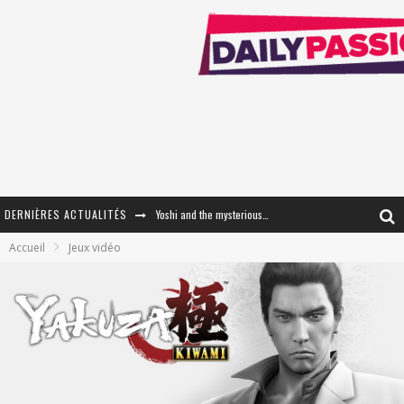
DERNIÈRES ACTUALITÉS
« WOLF-MAN / Integrale Tomes 1 et 2 » - Cruelle Vengeance !
Accueil
Jeux vidéo
« The Broken Ring / This Mariage Will Fail Anyway » (Tome 2) – Préparer sa vengeance…
« Mon Village Révolté » - Combattre un Projet !
« Le Béton et le Bambou / Propositions pour Mayotte et le Monde. » - Améliorations !
Star Fox
PsyRiver 2026 : la magie revient sur les rives de l’Aar