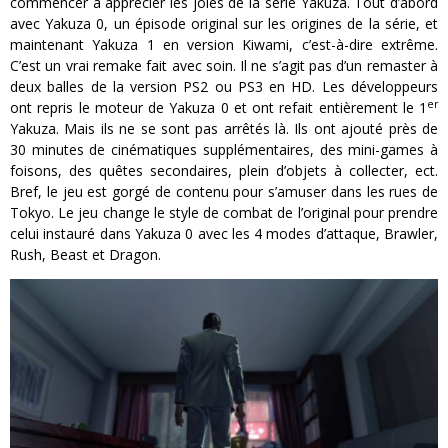
commencer à apprécier les joies de la série Yakuza. Tout d’abord
avec Yakuza 0, un épisode original sur les origines de la série, et
maintenant Yakuza 1 en version Kiwami, c’est-à-dire extrême.
C’est un vrai remake fait avec soin. Il ne s’agit pas d’un remaster à
deux balles de la version PS2 ou PS3 en HD. Les développeurs
er
ont repris le moteur de Yakuza 0 et ont refait entièrement le 1
Yakuza. Mais ils ne se sont pas arrêtés là. Ils ont ajouté près de
30 minutes de cinématiques supplémentaires, des mini-games à
foisons, des quêtes secondaires, plein d’objets à collecter, ect.
Bref, le jeu est gorgé de contenu pour s’amuser dans les rues de
Tokyo. Le jeu change le style de combat de l’original pour prendre
celui instauré dans Yakuza 0 avec les 4 modes d’attaque, Brawler,
Rush, Beast et Dragon.