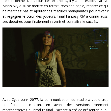
c’est la dèche. Dans tous ces exemples, il y a de l’espoir, car No
Man’s Sky a su se mettre en retrait, revoir sa copie, réparer ce qui
ne marchait pas et ajouter des features manquantes pour revenir
et regagner le cœur des joueurs. Final Fantasy XIV a connu aussi
ses déboires pour finalement revenir et connaitre le succès.
Avec Cyberpunk 2077, la communication du studio a voulu trop
en faire en mettant en avant des versions rarement
représentatives du produit final. L’accent a été de présenter le jeu