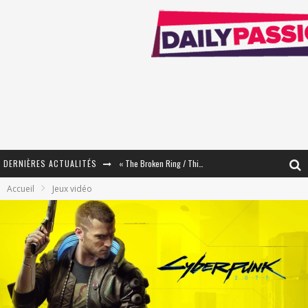
DERNIÈRES ACTUALITÉS
« The Broken Ring / This Mariage Will Fail Anyway » (Tome 2) – Préparer sa vengeance…
Accueil
Jeux vidéo
« Mon Village Révolté » - Combattre un Projet !
« Le Béton et le Bambou / Propositions pour Mayotte et le Monde. » - Améliorations !
Star Fox
PsyRiver 2026 : la magie revient sur les rives de l’Aar
« MOFUSAND / Parler Japonais » – Des Expressions Pratiques !