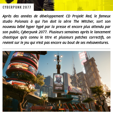
CYBERPUNK 2077
« Dr Wertham / L’homme qui étudia les tueurs en série » - Un Métier à Risque !
Après des années de développement CD Projekt Red, le fameux
Assassin's Creed Black Flag Resynced
studio Polonais à qui l’on doit la série The Witcher, sort son
nouveau bébé hyper hypé par la presse et encore plus attendu par
« Le Vent dand les Saules » - Une Belle Histoire !
son public, Cyberpunk 2077. Plusieurs semaines après le lancement
chaotique qu’a connu le titre et plusieurs patches correctifs, on
« Damn Them All » - Un duo de Choc !
revient sur le jeu qui n’est pas encore au bout de ses mésaventures.
Yoshi and the mysterious book
« WOLF-MAN / Integrale Tomes 1 et 2 » - Cruelle Vengeance !