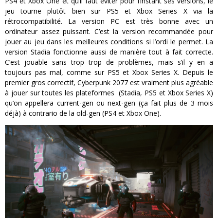
PS4 et Xbox One et qu’il faut éviter pour l’instant ses versions, le
jeu tourne plutôt bien sur PS5 et Xbox Series X via la
rétrocompatibilité. La version PC est très bonne avec un
ordinateur assez puissant. C’est la version recommandée pour
jouer au jeu dans les meilleures conditions si l’ordi le permet. La
version Stadia fonctionne aussi de manière tout à fait correcte.
C’est jouable sans trop trop de problèmes, mais s’il y en a
toujours pas mal, comme sur PS5 et Xbox Series X. Depuis le
premier gros correctif, Cyberpunk 2077 est vraiment plus agréable
à jouer sur toutes les plateformes (Stadia, PS5 et Xbox Series X)
qu’on appellera current-gen ou next-gen (ça fait plus de 3 mois
déjà) à contrario de la old-gen (PS4 et Xbox One).