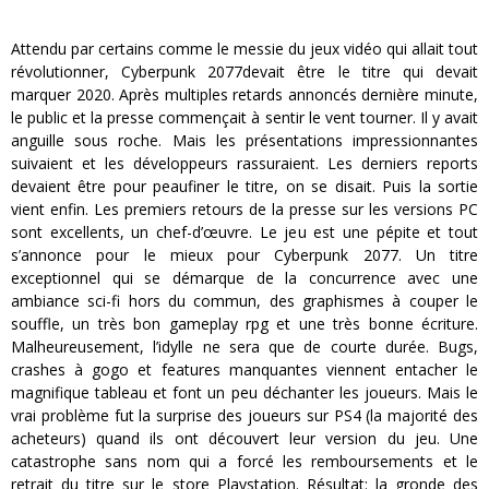
Attendu par certains comme le messie du jeux vidéo qui allait tout
révolutionner, Cyberpunk 2077devait être le titre qui devait
marquer 2020. Après multiples retards annoncés dernière minute,
le public et la presse commençait à sentir le vent tourner. Il y avait
anguille sous roche. Mais les présentations impressionnantes
suivaient et les développeurs rassuraient. Les derniers reports
devaient être pour peaufiner le titre, on se disait. Puis la sortie
vient enfin. Les premiers retours de la presse sur les versions PC
sont excellents, un chef-d’œuvre. Le jeu est une pépite et tout
s’annonce pour le mieux pour Cyberpunk 2077. Un titre
exceptionnel qui se démarque de la concurrence avec une
ambiance sci-fi hors du commun, des graphismes à couper le
souffle, un très bon gameplay rpg et une très bonne écriture.
Malheureusement, l’idylle ne sera que de courte durée. Bugs,
crashes à gogo et features manquantes viennent entacher le
magnifique tableau et font un peu déchanter les joueurs. Mais le
vrai problème fut la surprise des joueurs sur PS4 (la majorité des
acheteurs) quand ils ont découvert leur version du jeu. Une
catastrophe sans nom qui a forcé les remboursements et le
retrait du titre sur le store Playstation. Résultat: la gronde des