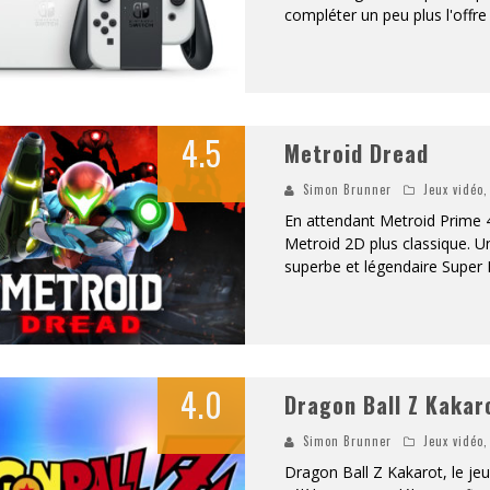
compléter un peu plus l'offre 
«
DR WERTHAM / L’HOMME QUI ÉTUDIA LES TUEURS EN SÉRIE » - UN MÉTIER À RISQUE !
RESYNCED
- UNE BELLE HISTOIRE !
4.5
Metroid Dread
DE CHOC !
Simon Brunner
Jeux vidéo
BOOK
En attendant Metroid Prime 4
Metroid 2D plus classique. 
superbe et légendaire Super 
4.0
Dragon Ball Z Kakar
Simon Brunner
Jeux vidéo
Dragon Ball Z Kakarot, le jeu 