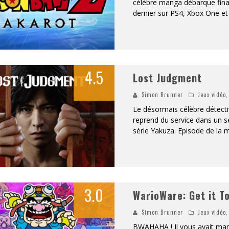
célèbre manga débarque final
dernier sur PS4, Xbox One et 
4.5
Lost Judgment
Simon Brunner
Jeux vidéo
Le désormais célèbre détect
reprend du service dans un s
série Yakuza. Episode de la m
3.0
WarioWare: Get it T
Simon Brunner
Jeux vidéo
BWAHAHA ! Il vous avait manq