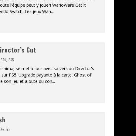
 toute l'équipe peut y jouer! WarioWare Get it
endo Switch. Les jeux Wari
...
irector’s Cut
,
PS4
,
PS5
ushima, se met à jour avec sa version Director's
i sur PS5. Upgrade payante à la carte, Ghost of
ne son jeu et ajoute du con
...
sh
,
Switch