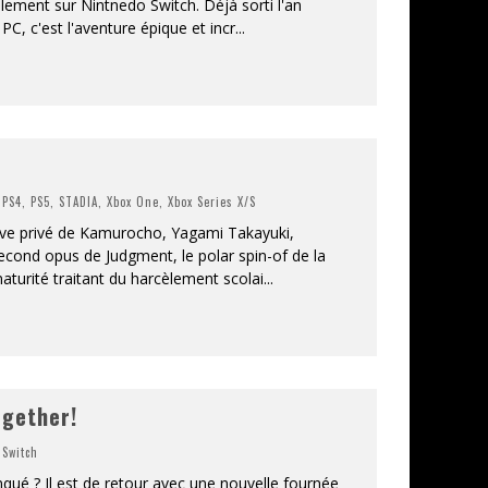
ement sur Nintnedo Switch. Déjà sorti l'an
PC, c'est l'aventure épique et incr
...
,
PS4
,
PS5
,
STADIA
,
Xbox One
,
Xbox Series X/S
ive privé de Kamurocho, Yagami Takayuki,
econd opus de Judgment, le polar spin-of de la
aturité traitant du harcèlement scolai
...
ogether!
,
Switch
ué ? Il est de retour avec une nouvelle fournée