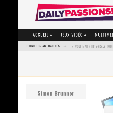
ACCUEIL
JEUX VIDÉO
MULTIMÉ
DERNIÈRES ACTUALITÉS
« WOLF-MAN / INTEGRALE TOME
« MON VILLAGE RÉVOLTÉ » - 
STAR FOX
Simon Brunner
PSYRIVER 2026 : LA MAGIE REV
« MOFUSAND / PARLER JAPONAI