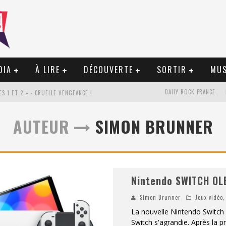
DIA
À LIRE
DÉCOUVERTE
SORTIR
MUS
DAILY ROCK FRANCE
S 1 ET 2 » - CRUELLE VENGEANCE !
«
THE BROKEN RING / THIS MARIAGE WILL FAIL ANYWAY » (TOME 2) – PRÉPARER SA VENGEANCE…
AUTEUR
SIMON BRUNNER
COMBATTRE UN PROJET !
«
LE BÉTON ET LE BAMBOU / PROPOSITIONS POUR MAYOTTE ET LE MONDE. » - AMÉLIORATIONS !
Nintendo SWITCH OL
Simon Brunner
Jeux vidéo
IENT SUR LES RIVES DE L’AAR
La nouvelle Nintendo Switch 
S » – DES EXPRESSIONS PRATIQUES !
Switch s'agrandie. Après la pr