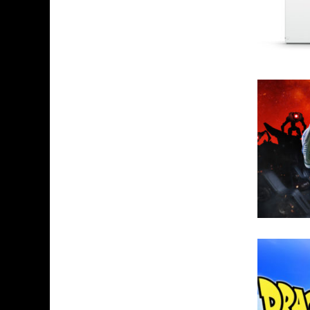
ASSASSIN'S CREED BLACK FLAG 
« LE VENT DAND LES SAULES » 
« DAMN THEM ALL » - UN DUO 
YOSHI AND THE MYSTERIOUS 