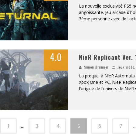
La nouvelle exclusivité PS5 n
angoissante. Jeu arcade d'hor
3ème personne avec de l'acti
4.0
NieR Replicant Ver
Simon Brunner
Jeux vidéo
La prequel à NieR Automata r
Xbox One et PC. NieR Replic
l'origine de l'univers de Nie
1
…
3
4
5
6
7