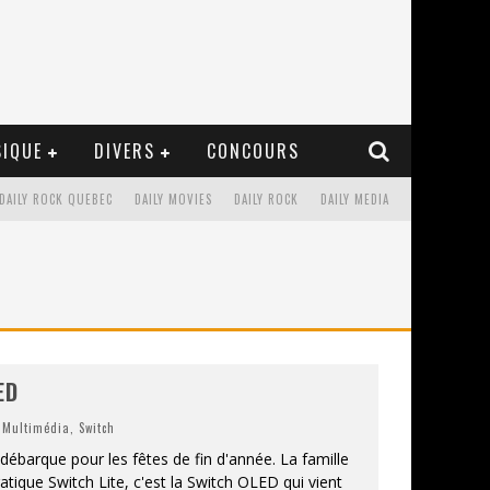
IQUE
DIVERS
CONCOURS
DAILY ROCK QUEBEC
DAILY MOVIES
DAILY ROCK
DAILY MEDIA
ED
,
Multimédia
,
Switch
débarque pour les fêtes de fin d'année. La famille
atique Switch Lite, c'est la Switch OLED qui vient