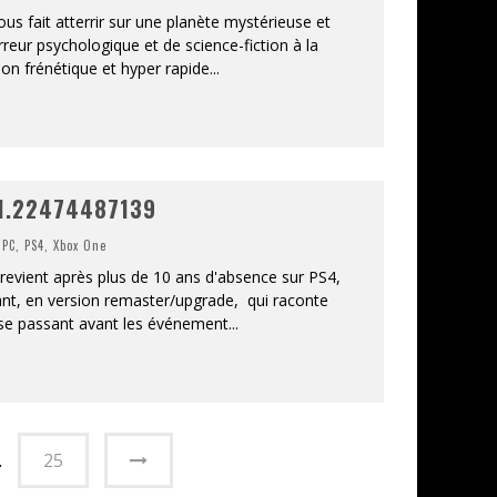
ous fait atterrir sur une planète mystérieuse et
reur psychologique et de science-fiction à la
on frénétique et hyper rapide
...
. 1.22474487139
,
PC
,
PS4
,
Xbox One
evient après plus de 10 ans d'absence sur PS4,
ant, en version remaster/upgrade, qui raconte
R se passant avant les événement
...
…
25