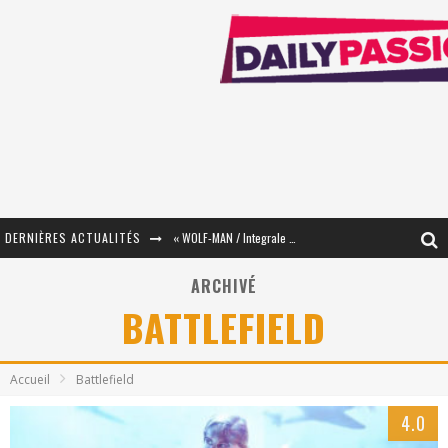
DERNIÈRES ACTUALITÉS
« WOLF-MAN / Integrale Tomes 1 et 2 » - Cruelle Vengeance !
« The Broken Ring / This Mariage Will Fail Anyway » (Tome 2) – Préparer sa vengeance…
ARCHIVÉ
BATTLEFIELD
« Mon Village Révolté » - Combattre un Projet !
« Le Béton et le Bambou / Propositions pour Mayotte et le Monde. » - Améliorations !
Accueil
Battlefield
Star Fox
4.0
PsyRiver 2026 : la magie revient sur les rives de l’Aar