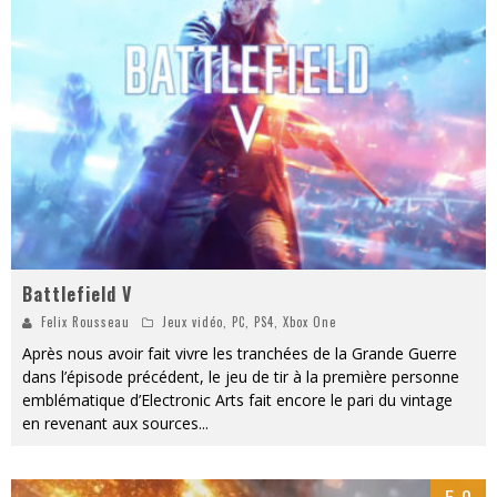
« MOFUSAND / Parler Japonais » – Des Expressions Pratiques !
« Dr Wertham / L’homme qui étudia les tueurs en série » - Un Métier à Risque !
Assassin's Creed Black Flag Resynced
« Le Vent dand les Saules » - Une Belle Histoire !
« Damn Them All » - Un duo de Choc !
Yoshi and the mysterious book
Battlefield V
Felix Rousseau
Jeux vidéo
,
PC
,
PS4
,
Xbox One
Après nous avoir fait vivre les tranchées de la Grande Guerre
dans l’épisode précédent, le jeu de tir à la première personne
emblématique d’Electronic Arts fait encore le pari du vintage
en revenant aux sources
...