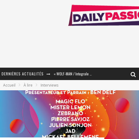
DERNIÈRES ACTUALITÉS
« WOLF-MAN / Integrale Tomes 1 et 2 » - Cruelle Vengeance !
Accueil
À lire
Interviews
« The Broken Ring / This Mariage Will Fail Anyway » (Tome 2) – Préparer sa vengeance…
« Mon Village Révolté » - Combattre un Projet !
« Le Béton et le Bambou / Propositions pour Mayotte et le Monde. » - Améliorations !
Star Fox
PsyRiver 2026 : la magie revient sur les rives de l’Aar