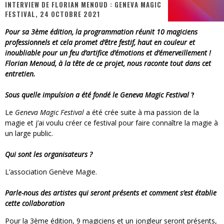
INTERVIEW DE FLORIAN MENOUD : GENEVA MAGIC
FESTIVAL, 24 OCTOBRE 2021
« MOFUSAND / Parler Japonais » – Des Expressions Pratiques !
Pour sa 3ème édition, la programmation réunit 10 magiciens
« Dr Wertham / L’homme qui étudia les tueurs en série » - Un Métier à Risque !
professionnels et cela promet d’être festif, haut en couleur et
inoubliable pour un feu d’artifice d’émotions et d’émerveillement !
Assassin's Creed Black Flag Resynced
Florian Menoud, à la tête de ce projet, nous raconte tout dans cet
entretien.
« Le Vent dand les Saules » - Une Belle Histoire !
Sous quelle impulsion a été fondé le
Geneva Magic Festival
?
« Damn Them All » - Un duo de Choc !
Le
Geneva Magic Festival
a été crée suite à ma passion de la
Yoshi and the mysterious book
magie et j’ai voulu créer ce festival pour faire connaître la magie à
un large public.
Qui sont les organisateurs ?
L’association Genève Magie.
Parle-nous des artistes qui seront présents et comment s’est établie
cette collaboration
Pour la 3ème édition, 9 magiciens et un jongleur seront présents,