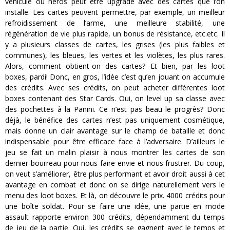
véhicule ou héros peut être upgradé avec des cartes que l’on
installe. Les cartes peuvent permettre, par exemple, un meilleur
refroidissement de l’arme, une meilleure stabilité, une
régénération de vie plus rapide, un bonus de résistance, etc.etc. Il
y a plusieurs classes de cartes, les grises (les plus faibles et
communes), les bleues, les vertes et les violètes, les plus rares.
Alors, comment obtient-on des cartes? Et bien, par les loot
boxes, pardi! Donc, en gros, l’idée c’est qu’en jouant on accumule
des crédits. Avec ses crédits, on peut acheter différentes loot
boxes contenant des Star Cards. Oui, on level up sa classe avec
des pochettes à la Panini. Ce n’est pas beau le progrès? Donc
déjà, le bénéfice des cartes n’est pas uniquement cosmétique,
mais donne un clair avantage sur le champ de bataille et donc
indispensable pour être efficace face à l’adversaire. D’ailleurs le
jeu se fait un malin plaisir à nous montrer les cartes de son
dernier bourreau pour nous faire envie et nous frustrer. Du coup,
on veut s’améliorer, être plus performant et avoir droit aussi à cet
avantage en combat et donc on se dirige naturellement vers le
menu des loot boxes. Et là, on découvre le prix. 4000 crédits pour
une boîte soldat. Pour se faire une idée, une partie en mode
assault rapporte environ 300 crédits, dépendamment du temps
de jeu de la partie. Oui, les crédits se gagnent avec le temps et