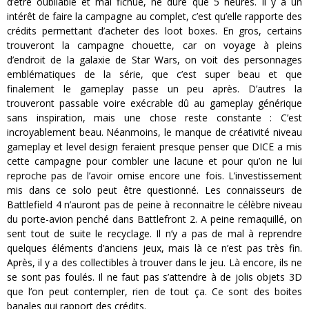
d’être oubliable et mal fichue, ne dure que 5 heures. Il y a un
intérêt de faire la campagne au complet, c’est qu’elle rapporte des
crédits permettant d’acheter des loot boxes. En gros, certains
trouveront la campagne chouette, car on voyage à pleins
d’endroit de la galaxie de Star Wars, on voit des personnages
emblématiques de la série, que c’est super beau et que
finalement le gameplay passe un peu après. D’autres la
trouveront passable voire exécrable dû au gameplay générique
sans inspiration, mais une chose reste constante : C’est
incroyablement beau. Néanmoins, le manque de créativité niveau
gameplay et level design feraient presque penser que DICE a mis
cette campagne pour combler une lacune et pour qu’on ne lui
reproche pas de l’avoir omise encore une fois. L’investissement
mis dans ce solo peut être questionné. Les connaisseurs de
Battlefield 4 n’auront pas de peine à reconnaitre le célèbre niveau
du porte-avion penché dans Battlefront 2. A peine remaquillé, on
sent tout de suite le recyclage. Il n’y a pas de mal à reprendre
quelques éléments d’anciens jeux, mais là ce n’est pas très fin.
Après, il y a des collectibles à trouver dans le jeu. Là encore, ils ne
se sont pas foulés. Il ne faut pas s’attendre à de jolis objets 3D
que l’on peut contempler, rien de tout ça. Ce sont des boites
banales qui rapport des crédits.