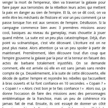
venger la mort de l’empereur, Iden va traverser la galaxie pour
faire payer aux terroristes de la rébellion leurs actes qui mettent
la paix en danger au sien de l’empire. Et là, on se dit cool, on va
enfin être les méchants de l’histoire et voir un peu comment ça se
passe lorsque l’on est aux services de l’empire. Désillusion. Si la
campagne commence bien avec 3 premières missions assez
cool, basiques au niveau du gameplay, mais chouette à jouer
quand même. La suite est un peu plus catastrophique. Déjà, d’un
point vu scénaristique, c’est vite décevant. L’écriture est on ne
peut plus niaise. Alors attention ça va un peu spoiler à partir de
maintenant. Premièrement, Iden découvre tout d’un coup que
l’empire gouverne la galaxie par la peur et la terreur en faisant des
actes de barbarie totalement injustifiés. On se demande
comment, elle est arrivée où elle en est sans jamais sans rendre
compte de ça. Deuxièmement, à la suite de cette découverte, elle
décide de quitter l’empire et rejoindre les rebelles qui l’accueillent
à bras ouverts et lui font confiance en 10 secondes. « Copain ? »
« Copain ! » « Alors c’est bon je te fais confiance ! » Alors oui, ça
donne l’occasion de faire des missions avec des personnages
emblématique de la franchise, mais un peu de cohérence n’a
jamais fait de mal. Ensuite, ils ont essayé de donner un côté