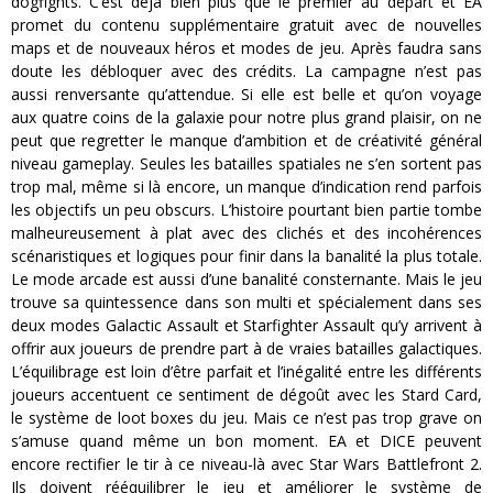
dogfights. C’est déjà bien plus que le premier au départ et EA
promet du contenu supplémentaire gratuit avec de nouvelles
maps et de nouveaux héros et modes de jeu. Après faudra sans
doute les débloquer avec des crédits. La campagne n’est pas
aussi renversante qu’attendue. Si elle est belle et qu’on voyage
aux quatre coins de la galaxie pour notre plus grand plaisir, on ne
peut que regretter le manque d’ambition et de créativité général
niveau gameplay. Seules les batailles spatiales ne s’en sortent pas
trop mal, même si là encore, un manque d’indication rend parfois
les objectifs un peu obscurs. L’histoire pourtant bien partie tombe
malheureusement à plat avec des clichés et des incohérences
scénaristiques et logiques pour finir dans la banalité la plus totale.
Le mode arcade est aussi d’une banalité consternante. Mais le jeu
trouve sa quintessence dans son multi et spécialement dans ses
deux modes Galactic Assault et Starfighter Assault qu’y arrivent à
offrir aux joueurs de prendre part à de vraies batailles galactiques.
L’équilibrage est loin d’être parfait et l’inégalité entre les différents
joueurs accentuent ce sentiment de dégoût avec les Stard Card,
le système de loot boxes du jeu. Mais ce n’est pas trop grave on
s’amuse quand même un bon moment. EA et DICE peuvent
encore rectifier le tir à ce niveau-là avec Star Wars Battlefront 2.
Ils doivent rééquilibrer le jeu et améliorer le système de