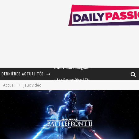
DERNIÈRES ACTUALITÉS
« The Broken Ring / This Mariage Will Fail Anyway » (Tome 2) – Préparer sa vengeance…
Accueil
Jeux vidéo
« Mon Village Révolté » - Combattre un Projet !
« Le Béton et le Bambou / Propositions pour Mayotte et le Monde. » - Améliorations !
Star Fox
PsyRiver 2026 : la magie revient sur les rives de l’Aar
« MOFUSAND / Parler Japonais » – Des Expressions Pratiques !