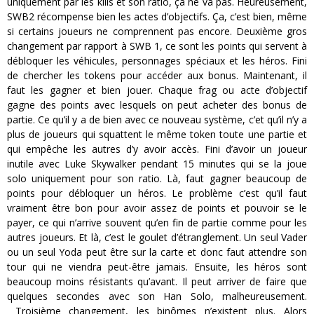
uniquement par les kills et son ratio, ça ne va pas. Heureusement,
SWB2 récompense bien les actes d’objectifs. Ça, c’est bien, même
si certains joueurs ne comprennent pas encore. Deuxième gros
changement par rapport à SWB 1, ce sont les points qui servent à
débloquer les véhicules, personnages spéciaux et les héros. Fini
de chercher les tokens pour accéder aux bonus. Maintenant, il
faut les gagner et bien jouer. Chaque frag ou acte d’objectif
gagne des points avec lesquels on peut acheter des bonus de
partie. Ce qu’il y a de bien avec ce nouveau système, c’et qu’il n’y a
plus de joueurs qui squattent le même token toute une partie et
qui empêche les autres d’y avoir accès. Fini d’avoir un joueur
inutile avec Luke Skywalker pendant 15 minutes qui se la joue
solo uniquement pour son ratio. Là, faut gagner beaucoup de
points pour débloquer un héros. Le problème c’est qu’il faut
vraiment être bon pour avoir assez de points et pouvoir se le
payer, ce qui n’arrive souvent qu’en fin de partie comme pour les
autres joueurs. Et là, c’est le goulet d’étranglement. Un seul Vader
ou un seul Yoda peut être sur la carte et donc faut attendre son
tour qui ne viendra peut-être jamais. Ensuite, les héros sont
beaucoup moins résistants qu’avant. Il peut arriver de faire que
quelques secondes avec son Han Solo, malheureusement.
Troisième changement, les binômes n’existent plus. Alors