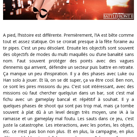
A pied, l’histoire est différente. Premièrement, l’IA est bête comme
tout et assez statique. On se croirait presque à la fête foraine au
tir pipes. C’est un peu désolant. Ensuite les objectifs sont souvent
des objectifs de modes du multi maquillés ou d’une banalité sans
nom. Faut souvent protéger des points avec des vagues
d’ennemis qui arrivent, défendre un secteur puis battre en retraite.
Ça manque un peu d’inspiration. Il y a des phases avec Luke ou
Han solo à jouer. Et là, on se dit super, ça va être cool. Ben non,
ce sont les pires missions du jeu. C’est soit intéressant, avec des
missions où faut chercher quelqu’un dans un bar, soit c’est mal
fichu avec un gameplay bancal et répétitif à souhait. Il y a
quelques phases de shoot qui sont pas trop mal, mais ça tombe
souvent à plat dû à un level design très moyen, une IA à la
ramasse et un gameplay mal foutu. Les sauts dans ce jeu, c’est
juste la catastrophe. Les interactions, avec les portes, les objets,
etc. ce n’est pas bon non plus. Et en plus, la campagne, en plus