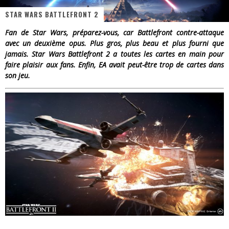
STAR WARS BATTLEFRONT 2
« Dr Wertham / L’homme qui étudia les tueurs en série » - Un Métier à Risque !
Fan de Star Wars, préparez-vous, car Battlefront contre-attaque
Assassin's Creed Black Flag Resynced
avec un deuxième opus. Plus gros, plus beau et plus fourni que
jamais. Star Wars Battlefront 2 a toutes les cartes en main pour
« Le Vent dand les Saules » - Une Belle Histoire !
faire plaisir aux fans. Enfin, EA avait peut-être trop de cartes dans
son jeu.
« Damn Them All » - Un duo de Choc !
Yoshi and the mysterious book
« WOLF-MAN / Integrale Tomes 1 et 2 » - Cruelle Vengeance !