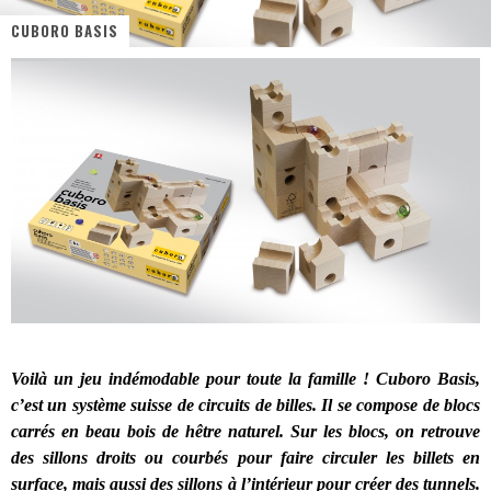
CUBORO BASIS
« MOFUSAND / Parler Japonais » – Des Expressions Pratiques !
« Dr Wertham / L’homme qui étudia les tueurs en série » - Un Métier à Risque !
Assassin's Creed Black Flag Resynced
« Le Vent dand les Saules » - Une Belle Histoire !
« Damn Them All » - Un duo de Choc !
Yoshi and the mysterious book
Voilà un jeu indémodable pour toute la famille ! Cuboro Basis,
c’est un système suisse de circuits de billes. Il se compose de blocs
carrés en beau bois de hêtre naturel. Sur les blocs, on retrouve
des sillons droits ou courbés pour faire circuler les billets en
surface, mais aussi des sillons à l’intérieur pour créer des tunnels.