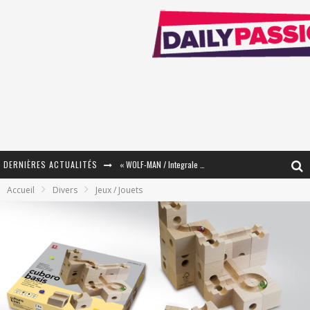
DERNIÈRES ACTUALITÉS
« WOLF-MAN / Integrale Tomes 1 et 2 » - Cruelle Vengeance !
Accueil
Divers
Jeux / Jouets
« The Broken Ring / This Mariage Will Fail Anyway » (Tome 2) – Préparer sa vengeance…
« Mon Village Révolté » - Combattre un Projet !
« Le Béton et le Bambou / Propositions pour Mayotte et le Monde. » - Améliorations !
Star Fox
PsyRiver 2026 : la magie revient sur les rives de l’Aar