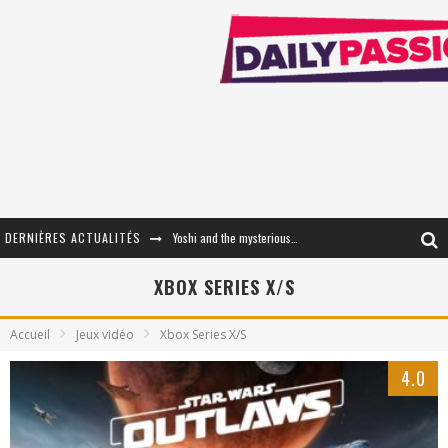
DERNIÈRES ACTUALITÉS
« WOLF-MAN / Integrale Tomes 1 et 2 » - Cruelle Vengeance !
« The Broken Ring / This Mariage Will Fail Anyway » (Tome 2) – Préparer sa vengeance…
XBOX SERIES X/S
« Mon Village Révolté » - Combattre un Projet !
Accueil
Jeux vidéo
Xbox Series X/S
« Le Béton et le Bambou / Propositions pour Mayotte et le Monde. » - Améliorations !
4.0
Star Fox
PsyRiver 2026 : la magie revient sur les rives de l’Aar