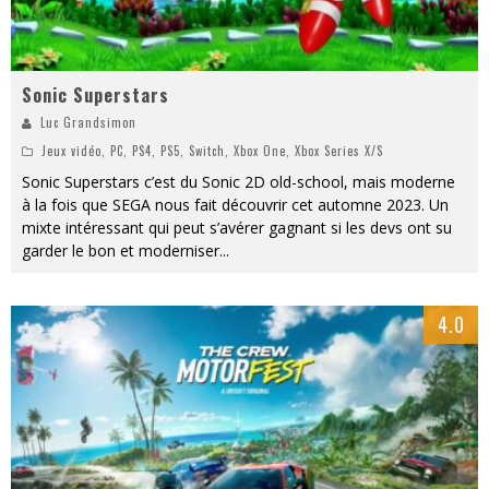
Sonic Superstars
Luc Grandsimon
Jeux vidéo
,
PC
,
PS4
,
PS5
,
Switch
,
Xbox One
,
Xbox Series X/S
Sonic Superstars c’est du Sonic 2D old-school, mais moderne
à la fois que SEGA nous fait découvrir cet automne 2023. Un
mixte intéressant qui peut s’avérer gagnant si les devs ont su
garder le bon et moderniser
...
4.0