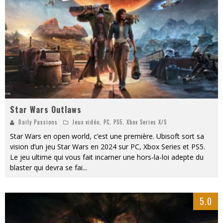
« MOFUSAND / Parler Japonais » – Des Expressions Pratiques !
« Dr Wertham / L’homme qui étudia les tueurs en série » - Un Métier à Risque !
Assassin's Creed Black Flag Resynced
« Le Vent dand les Saules » - Une Belle Histoire !
Splatoon Raiders
Star Wars Outlaws
Yoshi and the mysterious book
Daily Passions
Jeux vidéo
,
PC
,
PS5
,
Xbox Series X/S
Star Wars en open world, c’est une première. Ubisoft sort sa
vision d’un jeu Star Wars en 2024 sur PC, Xbox Series et PS5.
Le jeu ultime qui vous fait incarner une hors-la-loi adepte du
blaster qui devra se fai
...
5.0