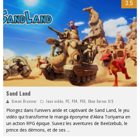
3.5
Sand Land
Simon Brunner
Jeux vidéo
,
PC
,
PS4
,
PS5
,
Xbox Series X/S
Plongez dans l'univers aride et captivant de Sand Land, le jeu
vidéo qui transforme le manga éponyme d'Akira Toriyama en
un action RPG épique. Suivez les aventures de Beelzebub, le
prince des démons, et de ses
...