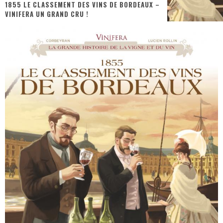
« MOFUSAND / Parler Japonais » – Des Expressions Pratiques !
1855 LE CLASSEMENT DES VINS DE BORDEAUX –
VINIFERA UN GRAND CRU !
« Dr Wertham / L’homme qui étudia les tueurs en série » - Un Métier à Risque !
Assassin's Creed Black Flag Resynced
« Le Vent dand les Saules » - Une Belle Histoire !
« Damn Them All » - Un duo de Choc !
Yoshi and the mysterious book