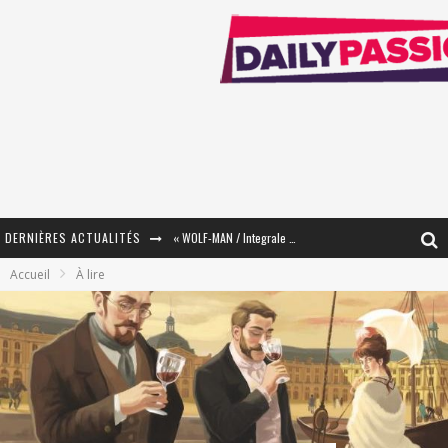
« WOLF-MAN / Integrale Tomes 1 et 2 » - Cruelle Vengeance !
DERNIÈRES ACTUALITÉS
« The Broken Ring / This Mariage Will Fail Anyway » (Tome 2) – Préparer sa vengeance…
Accueil
À lire
« Mon Village Révolté » - Combattre un Projet !
« Le Béton et le Bambou / Propositions pour Mayotte et le Monde. » - Améliorations !
Star Fox
PsyRiver 2026 : la magie revient sur les rives de l’Aar