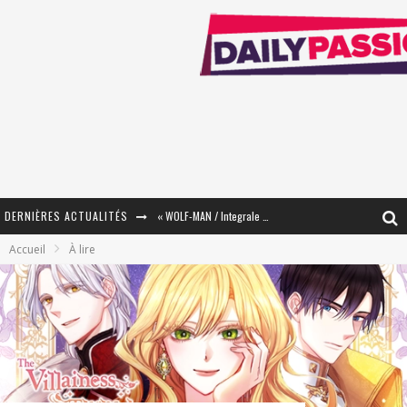
DERNIÈRES ACTUALITÉS
« WOLF-MAN / Integrale Tomes 1 et 2 » - Cruelle Vengeance !
Accueil
À lire
« The Broken Ring / This Mariage Will Fail Anyway » (Tome 2) – Préparer sa vengeance…
« Mon Village Révolté » - Combattre un Projet !
« Le Béton et le Bambou / Propositions pour Mayotte et le Monde. » - Améliorations !
Star Fox
PsyRiver 2026 : la magie revient sur les rives de l’Aar