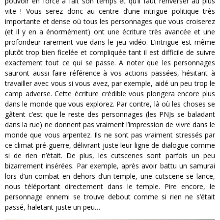
pouvoir en force a fait son temps et qu’il faut renverser au plus
vite ! Vous serez donc au centre d’une intrigue politique très
importante et dense où tous les personnages que vous croiserez
(et il y en a énormément) ont une écriture très avancée et une
profondeur rarement vue dans le jeu vidéo. L’intrigue est même
plutôt trop bien ficelée et compliquée tant il est difficile de suivre
exactement tout ce qui se passe. A noter que les personnages
sauront aussi faire référence à vos actions passées, hésitant à
travailler avec vous si vous avez, par exemple, aidé un peu trop le
camp adverse. Cette écriture crédible vous plongera encore plus
dans le monde que vous explorez. Par contre, là où les choses se
gâtent c’est que le reste des personnages (les PNJs se baladant
dans la rue) ne donnent pas vraiment l’impression de vivre dans le
monde que vous arpentez. Ils ne sont pas vraiment stressés par
ce climat pré-guerre, délivrant juste leur ligne de dialogue comme
si de rien n’était. De plus, les cutscenes sont parfois un peu
bizarrement insérées. Par exemple, après avoir battu un samurai
lors d’un combat en dehors d’un temple, une cutscene se lance,
nous téléportant directement dans le temple. Pire encore, le
personnage ennemi se trouve debout comme si rien ne s’était
passé, haletant juste un peu…