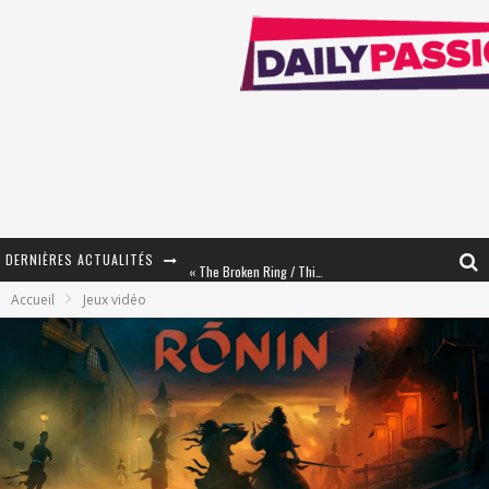
DERNIÈRES ACTUALITÉS
« The Broken Ring / This Mariage Will Fail Anyway » (Tome 2) – Préparer sa vengeance…
Accueil
Jeux vidéo
« Mon Village Révolté » - Combattre un Projet !
« Le Béton et le Bambou / Propositions pour Mayotte et le Monde. » - Améliorations !
Star Fox
PsyRiver 2026 : la magie revient sur les rives de l’Aar
« MOFUSAND / Parler Japonais » – Des Expressions Pratiques !