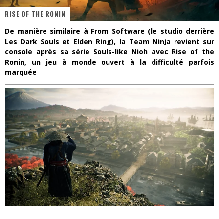
RISE OF THE RONIN
« Dr Wertham / L’homme qui étudia les tueurs en série » - Un Métier à Risque !
De manière similaire à From Software (le studio derrière
Assassin's Creed Black Flag Resynced
Les Dark Souls et Elden Ring), la Team Ninja revient sur
console après sa série Souls-like Nioh avec Rise of the
« Le Vent dand les Saules » - Une Belle Histoire !
Ronin, un jeu à monde ouvert à la difficulté parfois
marquée
« Damn Them All » - Un duo de Choc !
Yoshi and the mysterious book
« WOLF-MAN / Integrale Tomes 1 et 2 » - Cruelle Vengeance !