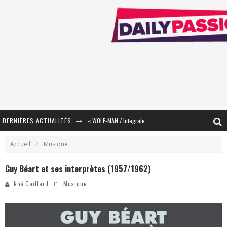
DERNIÈRES ACTUALITÉS
« WOLF-MAN / Integrale Tomes 1 et 2 » - Cruelle Vengeance !
« The Broken Ring / This Mariage Will Fail Anyway » (Tome 2) – Préparer sa vengeance…
Accueil
Musique
« Mon Village Révolté » - Combattre un Projet !
Guy Béart et ses interprètes (1957/1962)
« Le Béton et le Bambou / Propositions pour Mayotte et le Monde. » - Améliorations !
Noé Gaillard
Musique
Star Fox
PsyRiver 2026 : la magie revient sur les rives de l’Aar