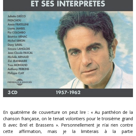
« MOFUSAND / Parler Japonais » – Des Expressions Pratiques !
« Dr Wertham / L’homme qui étudia les tueurs en série » - Un Métier à Risque !
Assassin's Creed Black Flag Resynced
« Le Vent dand les Saules » - Une Belle Histoire !
« Damn Them All » - Un duo de Choc !
Yoshi and the mysterious book
En quatrième de couverture on peut lire : « Au panthéon de la
chanson française, on le tenait volontiers pour le troisième grand
B avec Brel et Brassens ». Personnellement je n’ai rien contre
cette affirmation, mais je la limiterais à la partie