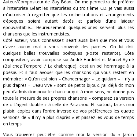
Auteur/Compositeur de Guy Béart. On me permettra de préférer
à l’interprète Béart les interprètes du troisième CD. Je vais aussi
m’autoriser à regretter que les orchestrations et arrangements
d’époques soient autant datés et parfois d’une laideur
épouvantable… Heureusement quelques-unes servent plus les
chansons que les instrumentistes.
Côté auteur, vous connaissez Béart aussi bien que moi et vous
n’avez aucun mal à vous souvenir des paroles. On lui doit
quelques belles trouvailles poétiques (Poste restante). Côté
compositeur, avoir composé sur André Hardelet et Marcel Aymé
(Bal chez Temporel / La chabraque), c’est un bel hommage à la
poésie. Et il faut avouer que les chansons qui vous restent en
mémoire : « Qu’on est bien – Chandernagor – Le quidam – Il n’y a
plus d’après – L’eau vive » sont de petits bijoux. J’ai déjà dit mon
peu d’admiration pour le chanteur qui, à mon sens, ne donne pas
toute la mesure de ses propres chansons – comparez sa version
de « L’agent double » à celle de Patachou. Et surtout, faites-moi
plaisir, copiez dans l’ordre inverse de vos préférences les quatre
versions de « Il n’y a plus d’après » et passez-les-vous de temps
en temps.
Vous trouverez peut-être comme moi la version du « Jardin