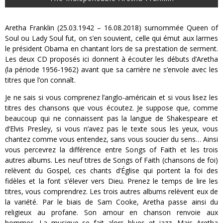
Aretha Franklin (25.03.1942 – 16.08.2018) surnommée Queen of
Soul ou Lady Soul fut, on s’en souvient, celle qui émut aux larmes
le président Obama en chantant lors de sa prestation de serment.
Les deux CD proposés ici donnent à écouter les débuts d’Aretha
(la période 1956-1962) avant que sa carrière ne s’envole avec les
titres que l’on connaît.
Je ne sais si vous comprenez l’anglo-américain et si vous lisez les
titres des chansons que vous écoutez. Je suppose que, comme
beaucoup qui ne connaissent pas la langue de Shakespeare et
d’Elvis Presley, si vous n’avez pas le texte sous les yeux, vous
chantez comme vous entendez, sans vous soucier du sens… Ainsi
vous percevrez la différence entre Songs of Faith et les trois
autres albums. Les neuf titres de Songs of Faith (chansons de foi)
relèvent du Gospel, ces chants d’Église qui portent la foi des
fidèles et la font s’élever vers Dieu. Prenez le temps de lire les
titres, vous comprendrez. Les trois autres albums relèvent eux de
la variété. Par le biais de Sam Cooke, Aretha passe ainsi du
religieux au profane. Son amour en chanson renvoie aux
hommes. La musique se fait alors blues et jazz. Mais Aretha