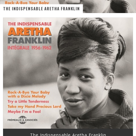
THE INDISPENSABLE ARETHA FRANKLIN
« MOFUSAND / Parler Japonais » – Des Expressions Pratiques !
« Dr Wertham / L’homme qui étudia les tueurs en série » - Un Métier à Risque !
Assassin's Creed Black Flag Resynced
« Le Vent dand les Saules » - Une Belle Histoire !
« Damn Them All » - Un duo de Choc !
Yoshi and the mysterious book
The Indispensable Aretha Franklin