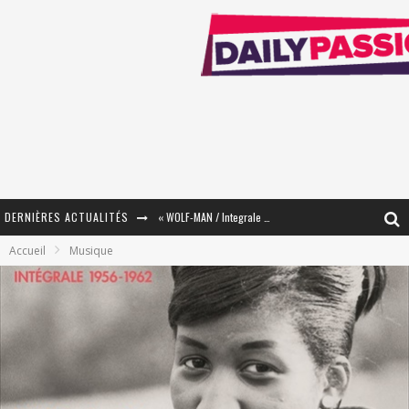
DERNIÈRES ACTUALITÉS
« WOLF-MAN / Integrale Tomes 1 et 2 » - Cruelle Vengeance !
Accueil
Musique
« The Broken Ring / This Mariage Will Fail Anyway » (Tome 2) – Préparer sa vengeance…
« Mon Village Révolté » - Combattre un Projet !
« Le Béton et le Bambou / Propositions pour Mayotte et le Monde. » - Améliorations !
Star Fox
PsyRiver 2026 : la magie revient sur les rives de l’Aar