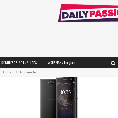
DERNIÈRES ACTUALITÉS
« WOLF-MAN / Integrale Tomes 1 et 2 » - Cruelle Vengeance !
Accueil
Multimédia
« The Broken Ring / This Mariage Will Fail Anyway » (Tome 2) – Préparer sa vengeance…
« Mon Village Révolté » - Combattre un Projet !
« Le Béton et le Bambou / Propositions pour Mayotte et le Monde. » - Améliorations !
Star Fox
PsyRiver 2026 : la magie revient sur les rives de l’Aar