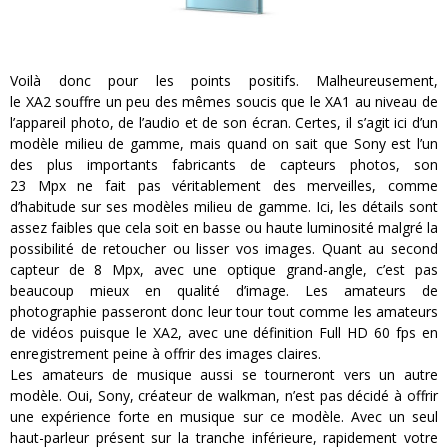
Voilà donc pour les points positifs.
Malheureusement,
le
XA2
souffre un peu des mêmes soucis que le
XA1
au niveau de
l’appareil photo, de l’audio et de son écran.
Certes, il s’agit ici d’un
modèle milieu de gamme, mais quand on sait que Sony est l’un
des plus importants fabricants de capteurs photos, son
23
Mpx
ne fait pas véritablement des merveilles, comme
d’habitude sur ses modèles milieu de gamme.
Ici, les détails sont
assez faibles que cela soit en basse ou haute luminosité malgré la
possibilité de retoucher ou lisser vos images.
Quant au second
capteur de 8
Mpx
, avec une optique grand-angle,
c’est
pas
beaucoup mieux en qualité d’image.
Les amateurs de
photographie passeront donc leur tour tout comme les amateurs
de vidéos puisque le
XA2
, avec une définition Full HD 60
fps
en
enregistrement peine à offrir des images claires.
Les amateurs de musique aussi se tourneront vers un autre
modèle.
Oui, Sony, créateur de walkman, n’est pas décidé à offrir
une expérience forte en musique sur ce modèle.
Avec un seul
haut-parleur présent sur la tranche inférieure, rapidement votre