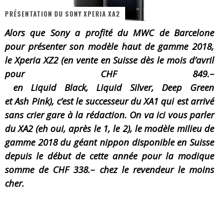
PRÉSENTATION DU SONY XPERIA XA2
« MOFUSAND / Parler Japonais » – Des Expressions Pratiques !
Alors que Sony a profité du
MWC
de Barcelone
« Dr Wertham / L’homme qui étudia les tueurs en série » - Un Métier à Risque !
pour présenter son modèle haut de gamme 2018,
Assassin's Creed Black Flag Resynced
le
Xperia
XZ2
(
en
vente en Suisse dès le mois d’avril
pour CHF 849.
–
« Le Vent dand les Saules » - Une Belle Histoire !
en
Liquid
Black,
Liquid
Silver
,
Deep
Green
« Damn Them All » - Un duo de Choc !
et
Ash
Pink)
, c’est le successeur du
XA1
qui est arrivé
Yoshi and the mysterious book
sans crier gare à la rédaction.
On va ici vous parler
du
XA2
(eh oui, après le 1, le 2)
, le modèle milieu de
gamme 2018 du géant nippon disponible en Suisse
depuis le début de cette année pour la modique
somme de CHF 338.
–
chez le revendeur le moins
cher.