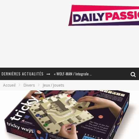
DERNIÈRES ACTUALITÉS
« WOLF-MAN / Integrale Tomes 1 et 2 » - Cruelle Vengeance !
Accueil
Divers
Jeux / Jouets
« The Broken Ring / This Mariage Will Fail Anyway » (Tome 2) – Préparer sa vengeance…
« Mon Village Révolté » - Combattre un Projet !
« Le Béton et le Bambou / Propositions pour Mayotte et le Monde. » - Améliorations !
Star Fox
PsyRiver 2026 : la magie revient sur les rives de l’Aar