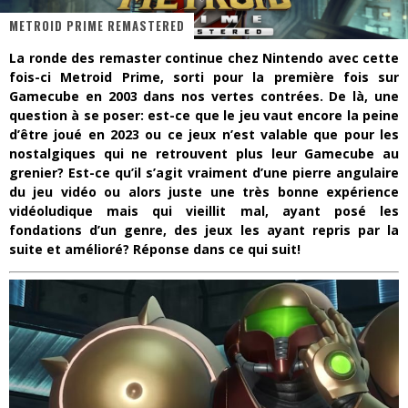
METROID PRIME REMASTERED
« Dr Wertham / L’homme qui étudia les tueurs en série » - Un Métier à Risque !
La ronde des remaster continue chez Nintendo avec cette
Assassin's Creed Black Flag Resynced
fois-ci Metroid Prime, sorti pour la première fois sur
Gamecube en 2003 dans nos vertes contrées. De là, une
« Le Vent dand les Saules » - Une Belle Histoire !
question à se poser: est-ce que le jeu vaut encore la peine
d’être joué en 2023 ou ce jeux n’est valable que pour les
« Damn Them All » - Un duo de Choc !
nostalgiques qui ne retrouvent plus leur Gamecube au
grenier? Est-ce qu’il s’agit vraiment d’une pierre angulaire
Yoshi and the mysterious book
du jeu vidéo ou alors juste une très bonne expérience
« WOLF-MAN / Integrale Tomes 1 et 2 » - Cruelle Vengeance !
vidéoludique mais qui vieillit mal, ayant posé les
fondations d’un genre, des jeux les ayant repris par la
suite et amélioré? Réponse dans ce qui suit!