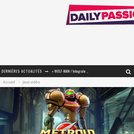
DERNIÈRES ACTUALITÉS
« The Broken Ring / This Mariage Will Fail Anyway » (Tome 2) – Préparer sa vengeance…
Accueil
Jeux vidéo
« Mon Village Révolté » - Combattre un Projet !
« Le Béton et le Bambou / Propositions pour Mayotte et le Monde. » - Améliorations !
Star Fox
PsyRiver 2026 : la magie revient sur les rives de l’Aar
« MOFUSAND / Parler Japonais » – Des Expressions Pratiques !