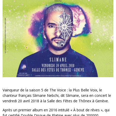
« MOFUSAND / Parler Japonais » – Des Expressions Pratiques !
« Dr Wertham / L’homme qui étudia les tueurs en série » - Un Métier à Risque !
Assassin's Creed Black Flag Resynced
« Le Vent dand les Saules » - Une Belle Histoire !
« Damn Them All » - Un duo de Choc !
Yoshi and the mysterious book
Vainqueur de la saison 5 de The Voice : la Plus Belle Voix, le
chanteur français Slimane Nebchi, dit Slimane, sera en concert le
vendredi 20 avril 2018 à la Salle des Fêtes de Thônex à Genève.
Après un premier album en 2016 intitulé « À bout de rêves », qui
fut certifié Double Disque de Platine avec plus de 200000