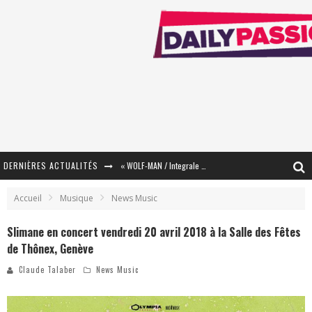
DERNIÈRES ACTUALITÉS
« WOLF-MAN / Integrale Tomes 1 et 2 » - Cruelle Vengeance !
« The Broken Ring / This Mariage Will Fail Anyway » (Tome 2) – Préparer sa vengeance…
Accueil
Musique
News Music
« Mon Village Révolté » - Combattre un Projet !
Slimane en concert vendredi 20 avril 2018 à la Salle des Fêtes
de Thônex, Genève
« Le Béton et le Bambou / Propositions pour Mayotte et le Monde. » - Améliorations !
Claude Talaber
News Music
Star Fox
PsyRiver 2026 : la magie revient sur les rives de l’Aar