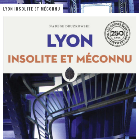
LYON INSOLITE ET MÉCONNU
« MOFUSAND / Parler Japonais » – Des Expressions Pratiques !
« Dr Wertham / L’homme qui étudia les tueurs en série » - Un Métier à Risque !
Assassin's Creed Black Flag Resynced
« Le Vent dand les Saules » - Une Belle Histoire !
« Damn Them All » - Un duo de Choc !
Yoshi and the mysterious book