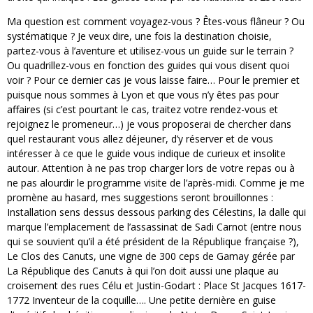
Ma question est comment voyagez-vous ? Êtes-vous flâneur ? Ou
systématique ? Je veux dire, une fois la destination choisie,
partez-vous à l’aventure et utilisez-vous un guide sur le terrain ?
Ou quadrillez-vous en fonction des guides qui vous disent quoi
voir ? Pour ce dernier cas je vous laisse faire… Pour le premier et
puisque nous sommes à Lyon et que vous n’y êtes pas pour
affaires (si c’est pourtant le cas, traitez votre rendez-vous et
rejoignez le promeneur…) je vous proposerai de chercher dans
quel restaurant vous allez déjeuner, d’y réserver et de vous
intéresser à ce que le guide vous indique de curieux et insolite
autour. Attention à ne pas trop charger lors de votre repas ou à
ne pas alourdir le programme visite de l’après-midi. Comme je me
promène au hasard, mes suggestions seront brouillonnes :
Installation sens dessus dessous parking des Célestins, la dalle qui
marque l’emplacement de l’assassinat de Sadi Carnot (entre nous
qui se souvient qu’il a été président de la République française ?),
Le Clos des Canuts, une vigne de 300 ceps de Gamay gérée par
La République des Canuts à qui l’on doit aussi une plaque au
croisement des rues Célu et Justin-Godart : Place St Jacques 1617-
1772 Inventeur de la coquille…. Une petite dernière en guise