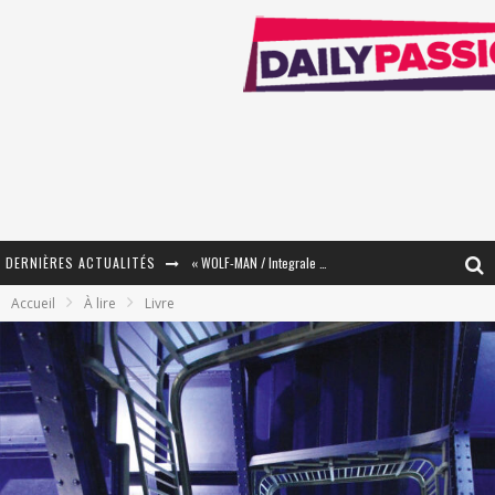
DERNIÈRES ACTUALITÉS
« WOLF-MAN / Integrale Tomes 1 et 2 » - Cruelle Vengeance !
Accueil
À lire
Livre
« The Broken Ring / This Mariage Will Fail Anyway » (Tome 2) – Préparer sa vengeance…
« Mon Village Révolté » - Combattre un Projet !
« Le Béton et le Bambou / Propositions pour Mayotte et le Monde. » - Améliorations !
Star Fox
PsyRiver 2026 : la magie revient sur les rives de l’Aar