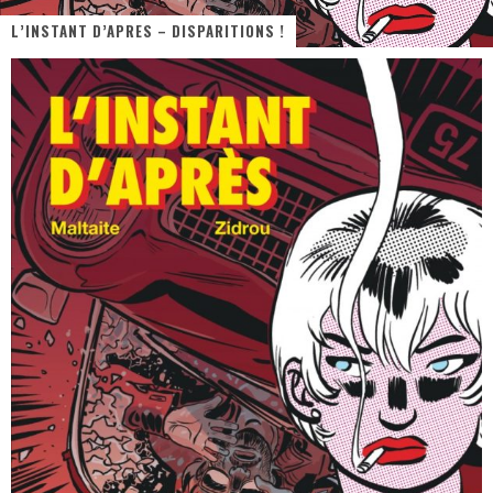
« Dr Wertham / L’homme qui étudia les tueurs en série » - Un Métier à Risque !
L’INSTANT D’APRES – DISPARITIONS !
Assassin's Creed Black Flag Resynced
« Le Vent dand les Saules » - Une Belle Histoire !
« Damn Them All » - Un duo de Choc !
« Love is a Boxing Ring (Tomes 1 & 2) » – Un Passé Trouble !
« WOLF-MAN / Integrale Tomes 1 et 2 » - Cruelle Vengeance !