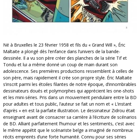
Né à Bruxelles le 23 février 1958 et fils du « Grand Will », Éric
Maltaite a plongé dès l’enfance dans l’univers de la bande-
dessinée. Il a vu son père créer des planches de la série Tif et
Tondu et lui a même donné un coup de main durant son
adolescence. Ses premières productions ressemblent à celles de
son père, mais rapidement il crée son propre style. Éric Maltaite
s’inscrit parmi les étoiles filantes de notre époque, d’innombrables
dessinateurs doués et polymorphes qui apprécient les one-shots
et les mini-séries. Pris dans un mouvement pendulaire entre la BD
pour adultes et tous public, l’auteur se fait un nom et « L’instant
d’après » en est la parfaite illustration. Le dessinateur Zidrou était
enseignant avant de consacrer sa carrière à l’écriture de scénarios
de BD. Alliant parfaitement l’humour et les sentiments, c’est avec
le même appétit que le scénariste belge a imaginé de nombreux
récits empreints d’une forte humanité. Connu pour ses séries