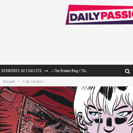
« The Broken Ring / This Mariage Will Fail Anyway » (Tome 2) – Préparer sa vengeance…
DERNIÈRES ACTUALITÉS
« Mon Village Révolté » - Combattre un Projet !
Accueil
+ de 16 ans !
« Le Béton et le Bambou / Propositions pour Mayotte et le Monde. » - Améliorations !
Star Fox
PsyRiver 2026 : la magie revient sur les rives de l’Aar
« MOFUSAND / Parler Japonais » – Des Expressions Pratiques !