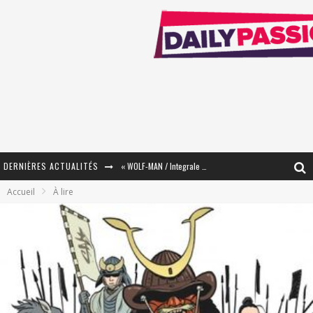
DERNIÈRES ACTUALITÉS
« WOLF-MAN / Integrale Tomes 1 et 2 » - Cruelle Vengeance !
Accueil
À lire
« The Broken Ring / This Mariage Will Fail Anyway » (Tome 2) – Préparer sa vengeance…
« Mon Village Révolté » - Combattre un Projet !
« Le Béton et le Bambou / Propositions pour Mayotte et le Monde. » - Améliorations !
Star Fox
PsyRiver 2026 : la magie revient sur les rives de l’Aar