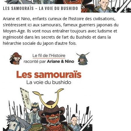
LES SAMOURAÏS – LA VOIE DU BUSHIDO
« MOFUSAND / Parler Japonais » – Des Expressions Pratiques !
Ariane et Nino, enfants curieux de l’histoire des civilisations,
« Dr Wertham / L’homme qui étudia les tueurs en série » - Un Métier à Risque !
s’intéressent ici aux samouraïs, fameux guerriers japonais du
Moyen-Age. Ils vont nous entraîner toujours avec ludisme et
Assassin's Creed Black Flag Resynced
ingéniosité dans les secrets de l’art du Bushido et dans la
hiérarchie sociale du Japon d’autre fois.
« Le Vent dand les Saules » - Une Belle Histoire !
« Damn Them All » - Un duo de Choc !
Yoshi and the mysterious book