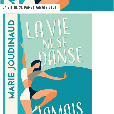
LA VIE NE SE DANSE JAMAIS SEUL
« MOFUSAND / Parler Japonais » – Des Expressions Pratiques !
« Dr Wertham / L’homme qui étudia les tueurs en série » - Un Métier à Risque !
Assassin's Creed Black Flag Resynced
« Le Vent dand les Saules » - Une Belle Histoire !
« Damn Them All » - Un duo de Choc !
Yoshi and the mysterious book