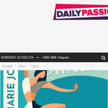
DERNIÈRES ACTUALITÉS
« WOLF-MAN / Integrale Tomes 1 et 2 » - Cruelle Vengeance !
Accueil
À lire
Livre
« The Broken Ring / This Mariage Will Fail Anyway » (Tome 2) – Préparer sa vengeance…
« Mon Village Révolté » - Combattre un Projet !
« Le Béton et le Bambou / Propositions pour Mayotte et le Monde. » - Améliorations !
Star Fox
PsyRiver 2026 : la magie revient sur les rives de l’Aar