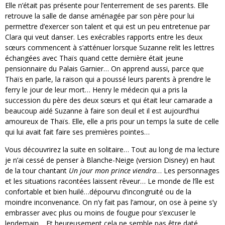
Elle n’était pas présente pour l’enterrement de ses parents. Elle
retrouve la salle de danse aménagée par son père pour lui
permettre d’exercer son talent et qui est un peu entretenue par
Clara qui veut danser. Les exécrables rapports entre les deux
sœurs commencent à s’atténuer lorsque Suzanne relit les lettres
échangées avec Thaïs quand cette dernière était jeune
pensionnaire du Palais Garnier… On apprend aussi, parce que
Thaïs en parle, la raison qui a poussé leurs parents à prendre le
ferry le jour de leur mort… Henry le médecin qui a pris la
succession du père des deux sœurs et qui était leur camarade a
beaucoup aidé Suzanne à faire son deuil et il est aujourd’hui
amoureux de Thaïs. Elle, elle a pris pour un temps la suite de celle
qui lui avait fait faire ses premières pointes…
Vous découvrirez la suite en solitaire… Tout au long de ma lecture
je n’ai cessé de penser à Blanche-Neige (version Disney) en haut
de la tour chantant
Un jour mon prince viendra
… Les personnages
et les situations racontées laissent rêveur… Le monde de l’île est
confortable et bien huilé…dépourvu d’incongruité ou de la
moindre inconvenance. On n’y fait pas l’amour, on ose à peine s’y
embrasser avec plus ou moins de fougue pour s’excuser le
lendemain… Et heureusement cela ne semble pas être daté