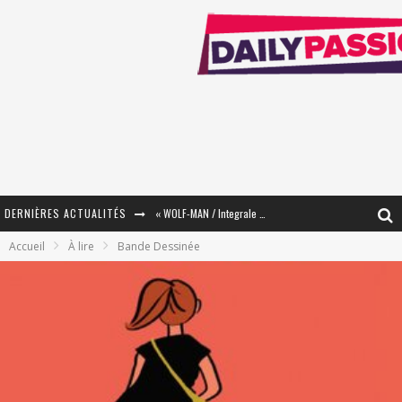
DERNIÈRES ACTUALITÉS
« WOLF-MAN / Integrale Tomes 1 et 2 » - Cruelle Vengeance !
Accueil
À lire
Bande Dessinée
« The Broken Ring / This Mariage Will Fail Anyway » (Tome 2) – Préparer sa vengeance…
« Mon Village Révolté » - Combattre un Projet !
« Le Béton et le Bambou / Propositions pour Mayotte et le Monde. » - Améliorations !
Star Fox
PsyRiver 2026 : la magie revient sur les rives de l’Aar