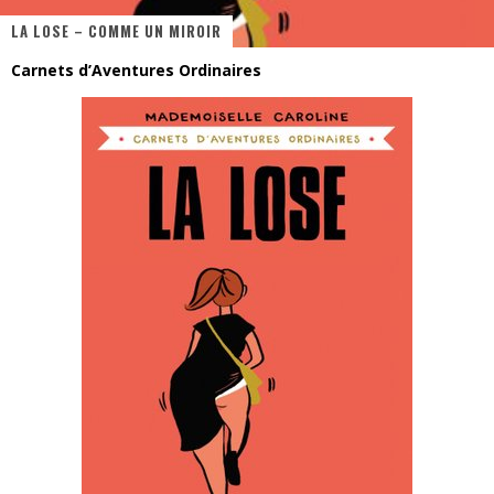
LA LOSE – COMME UN MIROIR
« MOFUSAND / Parler Japonais » – Des Expressions Pratiques !
Carnets d’Aventures Ordinaires
« Dr Wertham / L’homme qui étudia les tueurs en série » - Un Métier à Risque !
Assassin's Creed Black Flag Resynced
« Le Vent dand les Saules » - Une Belle Histoire !
« Damn Them All » - Un duo de Choc !
Yoshi and the mysterious book