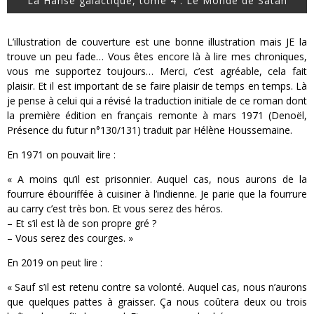
La Hanse galactique, tome 4 : Le Monde de Satan
L’illustration de couverture est une bonne illustration mais JE la
trouve un peu fade… Vous êtes encore là à lire mes chroniques,
vous me supportez toujours… Merci, c’est agréable, cela fait
plaisir. Et il est important de se faire plaisir de temps en temps. Là
je pense à celui qui a révisé la traduction initiale de ce roman dont
la première édition en français remonte à mars 1971 (Denoël,
Présence du futur n°130/131) traduit par Hélène Houssemaine.
En 1971 on pouvait lire :
« A moins qu’il est prisonnier. Auquel cas, nous aurons de la
fourrure ébouriffée à cuisiner à l’indienne. Je parie que la fourrure
au carry c’est très bon. Et vous serez des héros.
– Et s’il est là de son propre gré ?
– Vous serez des courges. »
En 2019 on peut lire :
« Sauf s’il est retenu contre sa volonté. Auquel cas, nous n’aurons
que quelques pattes à graisser. Ça nous coûtera deux ou trois