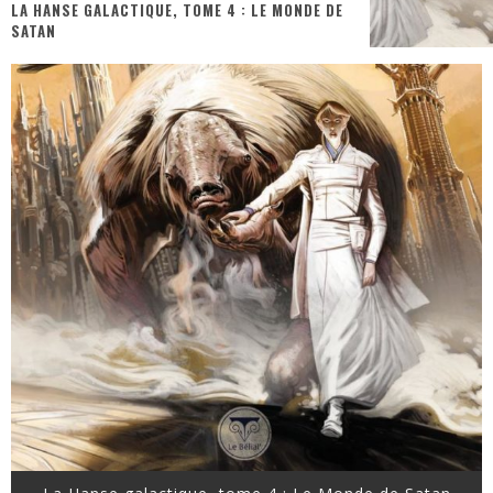
LA HANSE GALACTIQUE, TOME 4 : LE MONDE DE
SATAN
« MOFUSAND / Parler Japonais » – Des Expressions Pratiques !
« Dr Wertham / L’homme qui étudia les tueurs en série » - Un Métier à Risque !
Assassin's Creed Black Flag Resynced
« Le Vent dand les Saules » - Une Belle Histoire !
« Damn Them All » - Un duo de Choc !
Yoshi and the mysterious book