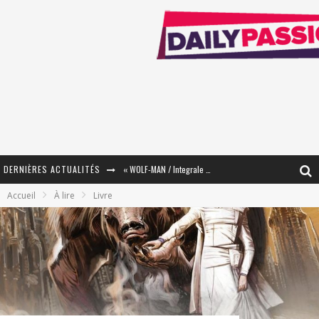
DERNIÈRES ACTUALITÉS
« WOLF-MAN / Integrale Tomes 1 et 2 » - Cruelle Vengeance !
Accueil
À lire
Livre
« The Broken Ring / This Mariage Will Fail Anyway » (Tome 2) – Préparer sa vengeance…
« Mon Village Révolté » - Combattre un Projet !
« Le Béton et le Bambou / Propositions pour Mayotte et le Monde. » - Améliorations !
Star Fox
PsyRiver 2026 : la magie revient sur les rives de l’Aar