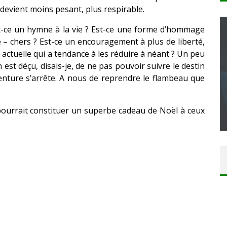
 devient moins pesant, plus respirable.
Est-ce un hymne à la vie ? Est-ce une forme d’hommage
 – chers ? Est-ce un encouragement à plus de liberté,
 actuelle qui a tendance à les réduire à néant ? Un peu
 est déçu, disais-je, de ne pas pouvoir suivre le destin
CONCOURS : CALENDRIER DE L’AVENT – UNE
venture s’arrête. A nous de reprendre le flambeau que
COPIE DU JEU « GRID, ULTIMATE EDITION »
SUR XBOX ONE OU PS4
 pourrait constituer un superbe cadeau de Noël à ceux
Daily Passions