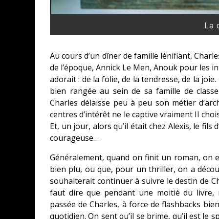
La 
Au cours d’un dîner de famille lénifiant, Char
de l’époque, Annick Le Men, Anouk pour les inti
adorait : de la folie, de la tendresse, de la joie
bien rangée au sein de sa famille de classe
Charles délaisse peu à peu son métier d’arch
centres d’intérêt ne le captive vraiment Il choi
Et, un jour, alors qu’il était chez Alexis, le fi
courageuse…
Généralement, quand on finit un roman, on es
bien plu, ou que, pour un thriller, on a décou
souhaiterait continuer à suivre le destin de C
faut dire que pendant une moitié du livre
passée de Charles, à force de flashbacks bien 
quotidien. On sent qu’il se brime, qu’il est le 