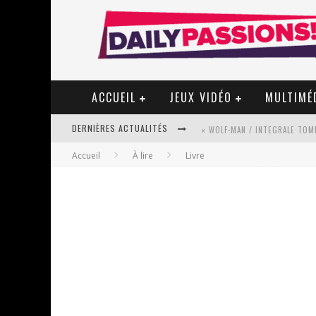
ACCUEIL
JEUX VIDÉO
MULTIMÉ
DERNIÈRES ACTUALITÉS
« WOLF-MAN / INTEGRALE TOME
Accueil
À lire
Livre
« MON VILLAGE RÉVOLTÉ » - 
STAR FOX
PSYRIVER 2026 : LA MAGIE REV
« MOFUSAND / PARLER JAPONAI