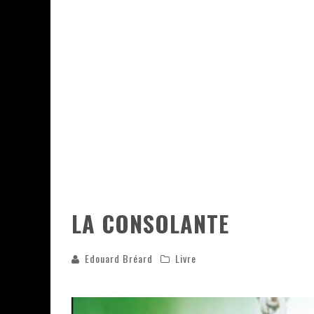
ASSASSIN'S CREED BLACK FLAG 
« LE VENT DAND LES SAULES » 
« DAMN THEM ALL » - UN DUO 
YOSHI AND THE MYSTERIOUS 
LA CONSOLANTE
Edouard Bréard
Livre