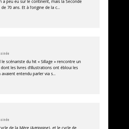
n a peu eu sur le continent, mais la Seconde
e 70 ans. Et à l’origine de la c
...
ssinée
le scénariste du hit « Sillage » rencontre un
ont les livres d’illustrations ont ébloui les
 avaient entendu parler via s
...
ssinée
cycle de la Mère (Agrippine), et le cycle de