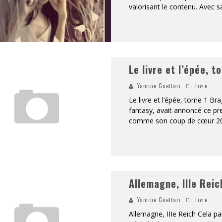
valorisant le contenu. Avec s
«
DR WERTHAM / L’HOMME QUI ÉTUDIA LES TUEURS EN SÉRIE » - UN MÉTIER À RISQUE !
RESYNCED
- UNE BELLE HISTOIRE !
Le livre et l’épée, t
DE CHOC !
Yamine Guettari
Livre
BOOK
Le livre et l’épée, tome 1 Br
fantasy, avait annoncé ce p
comme son coup de cœur 201
Allemagne, IIIe Reic
Yamine Guettari
Livre
Allemagne, IIIe Reich Cela pa