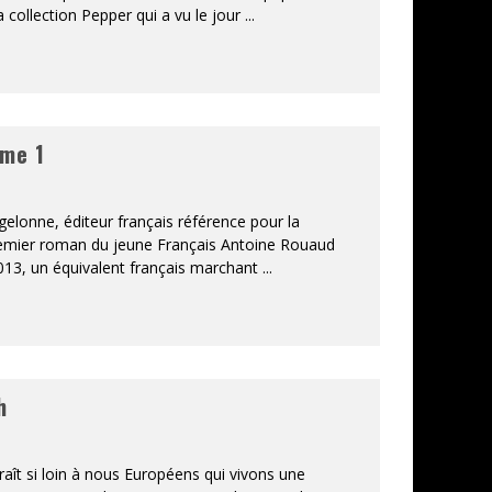
a collection Pepper qui a vu le jour
...
ome 1
agelonne, éditeur français référence pour la
remier roman du jeune Français Antoine Rouaud
3, un équivalent français marchant
...
h
raît si loin à nous Européens qui vivons une