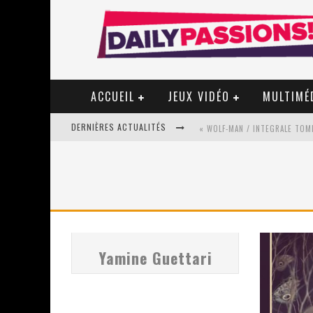
ACCUEIL
JEUX VIDÉO
MULTIMÉ
DERNIÈRES ACTUALITÉS
« WOLF-MAN / INTEGRALE TOME
« MON VILLAGE RÉVOLTÉ » - 
STAR FOX
Yamine Guettari
PSYRIVER 2026 : LA MAGIE REV
« MOFUSAND / PARLER JAPONAI