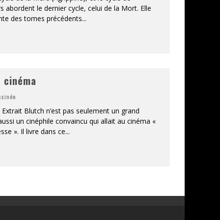
 abordent le dernier cycle, celui de la Mort. Elle
ente des tomes précédents
...
e cinéma
ssinée
- Extrait Blutch n’est pas seulement un grand
aussi un cinéphile convaincu qui allait au cinéma «
e ». Il livre dans ce
...