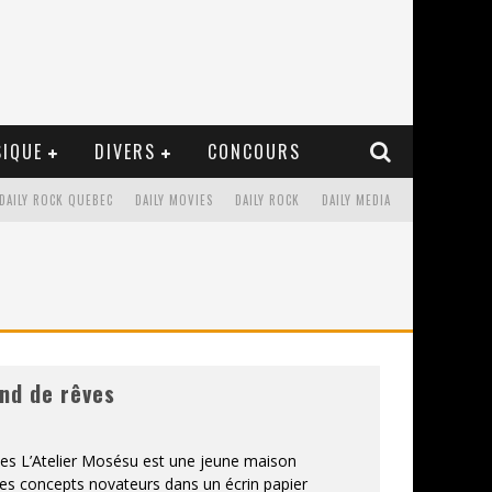
IQUE
DIVERS
CONCOURS
DAILY ROCK QUEBEC
DAILY MOVIES
DAILY ROCK
DAILY MEDIA
nd de rêves
ves L’Atelier Mosésu est une jeune maison
 des concepts novateurs dans un écrin papier