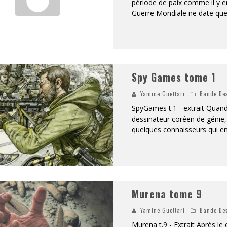
période de paix comme il y e
Guerre Mondiale ne date que d
Spy Games tome 1
Yamine Guettari
Bande De
SpyGames t.1 - extrait Quand 
dessinateur coréen de génie, d
quelques connaisseurs qui en
Murena tome 9
Yamine Guettari
Bande De
Murena t.9 - Extrait Après le 