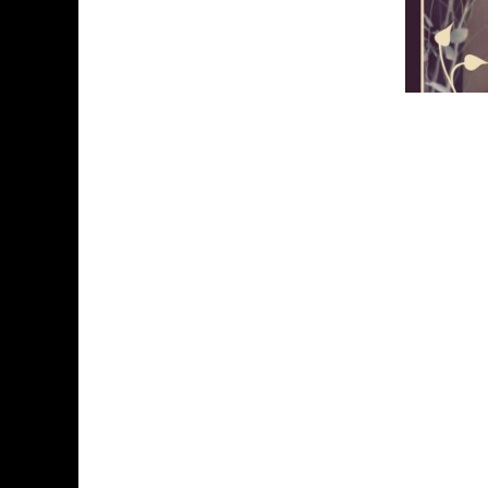
ASSASSIN'S CREED BLACK FLAG 
« LE VENT DAND LES SAULES » 
« DAMN THEM ALL » - UN DUO 
YOSHI AND THE MYSTERIOUS 