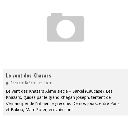
« MOFUSAND / Parler Japonais » – Des Expressions Pratiques !
« Dr Wertham / L’homme qui étudia les tueurs en série » - Un Métier à Risque !
Assassin's Creed Black Flag Resynced
« Le Vent dand les Saules » - Une Belle Histoire !
« Damn Them All » - Un duo de Choc !
Yoshi and the mysterious book
Le vent des Khazars
Edouard Bréard
Livre
Le vent des Khazars Xème siècle – Sarkel (Caucase). Les
Khazars, guidés par le grand Khagan Joseph, tentent de
s’émanciper de l’influence grecque. De nos jours, entre Paris
et Bakou, Marc Sofer, écrivain conf
...